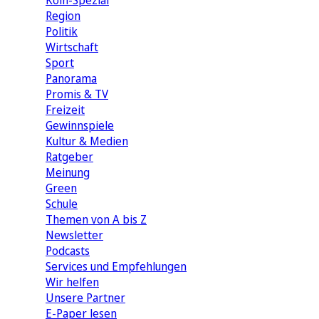
Köln-Spezial
Region
Politik
Wirtschaft
Sport
Panorama
Promis & TV
Freizeit
Gewinnspiele
Kultur & Medien
Ratgeber
Meinung
Green
Schule
Themen von A bis Z
Newsletter
Podcasts
Services und Empfehlungen
Wir helfen
Unsere Partner
E-Paper lesen