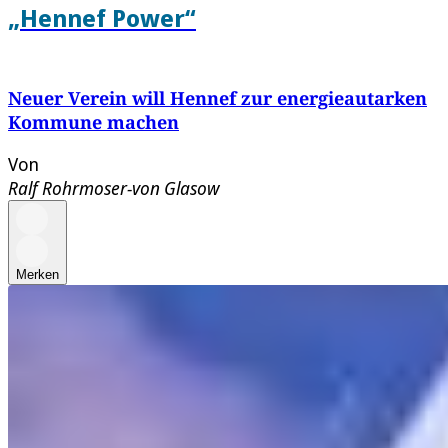
„Hennef Power“
Neuer Verein will Hennef zur energieautarken
Kommune machen
Von
Ralf Rohrmoser-von Glasow
Merken