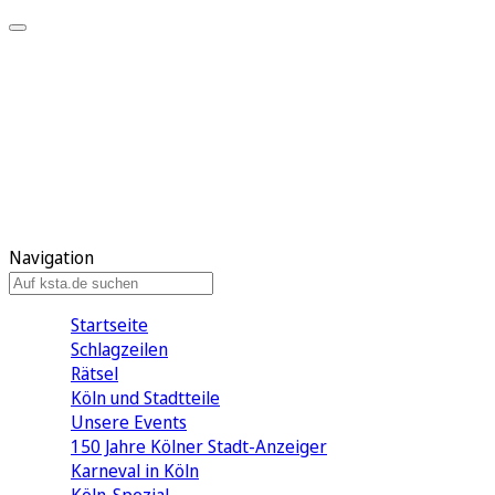
Mein KStA
Meine Artikel
Meine Region
Meine Newsletter
Mein KStA PLUS
Mein E-Paper
Navigation
Startseite
Schlagzeilen
Rätsel
Köln und Stadtteile
Unsere Events
150 Jahre Kölner Stadt-Anzeiger
Karneval in Köln