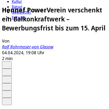
Kultur
Rätsel
Hennef Power
Verein verschenkt
Newsletter
ein Balkonkraftwerk –
E-Paper
Bewerbungsfrist bis zum 15. April
Von
Ralf Rohrmoser-von Glasow
04.04.2024, 19:08 Uhr
2 min
Auf Google bevorzugen
Anhören
Schrift
Merken
Drucken
Teilen