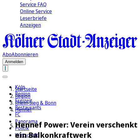
Service FAQ
Online Service
Leserbriefe
Anzeigen
Abo
Abonnieren
Anmelden
Köln
Startseite
Region
Region
Freizeit
Rhein-Sieg & Bonn
Restaurants
Hennef
FC
Panorama
Hennef Power: Verein verschenkt
Politik
ein Balkonkraftwerk
Wirtschaft