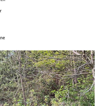
r
ine