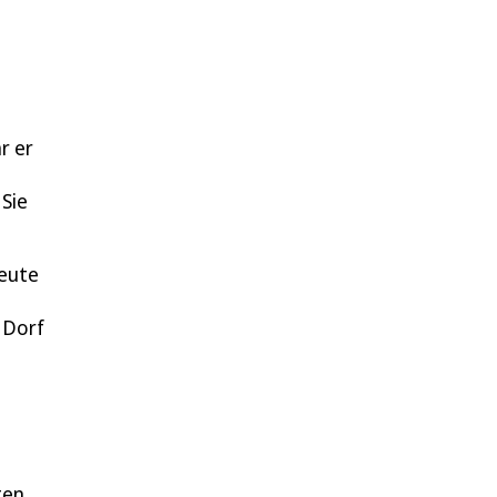
r er
 Sie
heute
 Dorf
ten