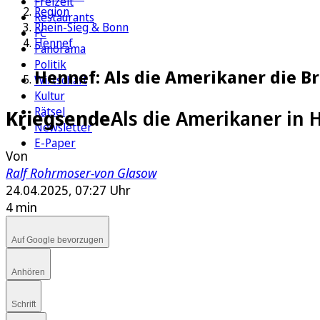
Freizeit
Region
Restaurants
Rhein-Sieg & Bonn
FC
Hennef
Panorama
Politik
Hennef: Als die Amerikaner die B
Wirtschaft
Kultur
Rätsel
Kriegsende
Als die Amerikaner in
Newsletter
E-Paper
Von
Ralf Rohrmoser-von Glasow
24.04.2025, 07:27 Uhr
4 min
Auf Google bevorzugen
Anhören
Schrift