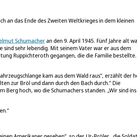
ch an das Ende des Zweiten Weltkrieges in dem kleinen
elmut Schumacher
an den 9. April 1945. Fünf Jahre alt wa
e sind sehr lebendig. Mit seinem Vater war er aus dem
tung Ruppichteroth gegangen, die die Familie bestellte.
e Fahrzeugschlange kam aus dem Wald raus“, erzählt der 
lten zur Bröl und dann durch den Bach durch.“ Die
 Am Berg hoch, wo die Schumachers standen. „Wir sind ins
en.
einen Amerikaner gesehen“, so der Ur-Bröler, „die Solda