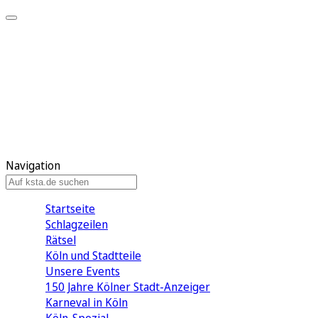
Mein KStA
Meine Artikel
Meine Region
Meine Newsletter
Mein KStA PLUS
Mein E-Paper
Navigation
Startseite
Schlagzeilen
Rätsel
Köln und Stadtteile
Unsere Events
150 Jahre Kölner Stadt-Anzeiger
Karneval in Köln