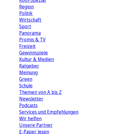
Köln-Spezial
Region
Politik
Wirtschaft
Sport
Panorama
Promis & TV
Freizeit
Gewinnspiele
Kultur & Medien
Ratgeber
Meinung
Green
Schule
Themen von A bis Z
Newsletter
Podcasts
Services und Empfehlungen
Wir helfen
Unsere Partner
E-Paper lesen