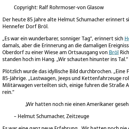
Copyright: Ralf Rohrmoser-von Glasow
Der heute 85 Jahre alte Helmut Schumacher erinnert si
Hennefer Dorf Bröl.
„Es war ein wunderbarer, sonniger Tag“, erinnert sich
H
damals, aber die Erinnerung an die damaligen Ereigniss
Oberdorf zu einer Wiese am Ortsausgang von
Bröl
Rich
standen hoch im Hang. „Wir schauten hinunter ins Tal.“
Plötzlich wurde das idyllische Bild durchbrochen. „Ein
85-Jährige. „Lastwagen, Jeeps und Kettenfahrzeuge rol
Militärwagen verteilten sich, einige fuhren die Straße
rein.“
Wir hatten noch nie einen Amerikaner geseh
Helmut Schumacher, Zeitzeuge
Es war eine ganz neue Erfahrung. „Wir hatten noch nie 