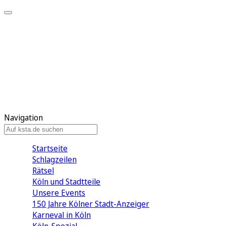
Mein KStA
Meine Artikel
Meine Region
Meine Newsletter
Mein KStA PLUS
Mein E-Paper
Navigation
Startseite
Schlagzeilen
Rätsel
Köln und Stadtteile
Unsere Events
150 Jahre Kölner Stadt-Anzeiger
Karneval in Köln