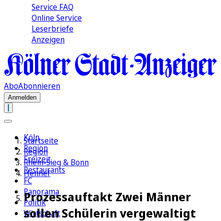
Service FAQ
Online Service
Leserbriefe
Anzeigen
Abo
Abonnieren
Anmelden
Köln
Startseite
Region
Region
Freizeit
Rhein-Sieg & Bonn
Restaurants
Hennef
FC
Panorama
Prozessauftakt Zwei Männer
Politik
sollen Schülerin vergewaltigt
Wirtschaft