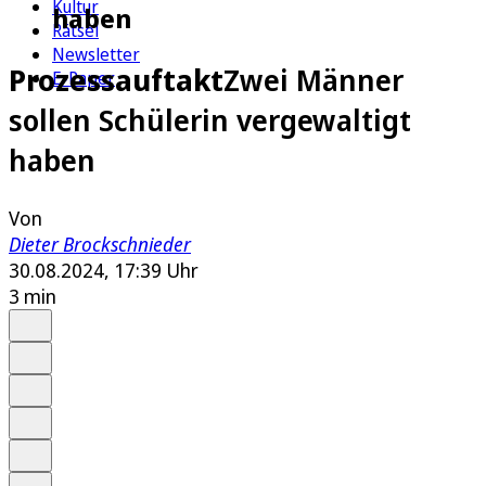
Kultur
haben
Rätsel
Newsletter
Prozessauftakt
Zwei Männer
E-Paper
sollen Schülerin vergewaltigt
haben
Von
Dieter Brockschnieder
30.08.2024, 17:39 Uhr
3 min
Auf Google bevorzugen
Anhören
Schrift
Merken
Drucken
Teilen