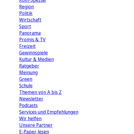
Köln-Spezial
Region
Politik
Wirtschaft
Sport
Panorama
Promis & TV
Freizeit
Gewinnspiele
Kultur & Medien
Ratgeber
Meinung
Green
Schule
Themen von A bis Z
Newsletter
Podcasts
Services und Empfehlungen
Wir helfen
Unsere Partner
E-Paper lesen