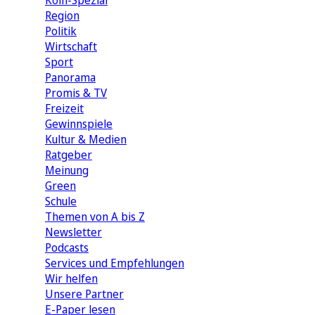
Köln-Spezial
Region
Politik
Wirtschaft
Sport
Panorama
Promis & TV
Freizeit
Gewinnspiele
Kultur & Medien
Ratgeber
Meinung
Green
Schule
Themen von A bis Z
Newsletter
Podcasts
Services und Empfehlungen
Wir helfen
Unsere Partner
E-Paper lesen