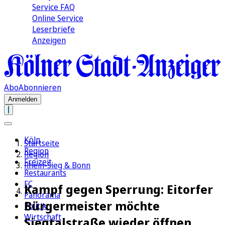
Service FAQ
Online Service
Leserbriefe
Anzeigen
Abo
Abonnieren
Anmelden
Köln
Startseite
Region
Region
Freizeit
Rhein-Sieg & Bonn
Restaurants
FC
Kampf gegen Sperrung: Eitorfer
Panorama
Bürgermeister möchte
Politik
Wirtschaft
Siegtalstraße wieder öffnen