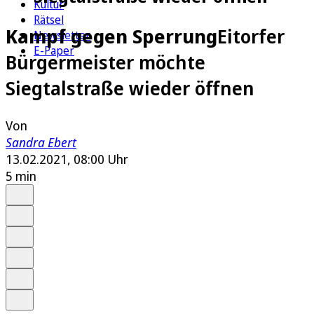
Kultur
Rätsel
Kampf gegen Sperrung
Eitorfer
Newsletter
E-Paper
Bürgermeister möchte
Siegtalstraße wieder öffnen
Von
Sandra Ebert
13.02.2021, 08:00 Uhr
5 min
Auf Google bevorzugen
Anhören
Schrift
Merken
Drucken
Teilen