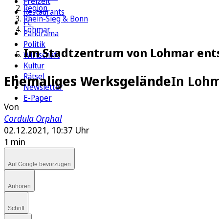
Freizeit
Region
Restaurants
Rhein-Sieg & Bonn
FC
Lohmar
Panorama
Politik
Im Stadtzentrum von Lohmar en
Wirtschaft
Kultur
Rätsel
Ehemaliges Werksgelände
In Loh
Newsletter
E-Paper
Von
Cordula Orphal
02.12.2021, 10:37 Uhr
1 min
Auf Google bevorzugen
Anhören
Schrift