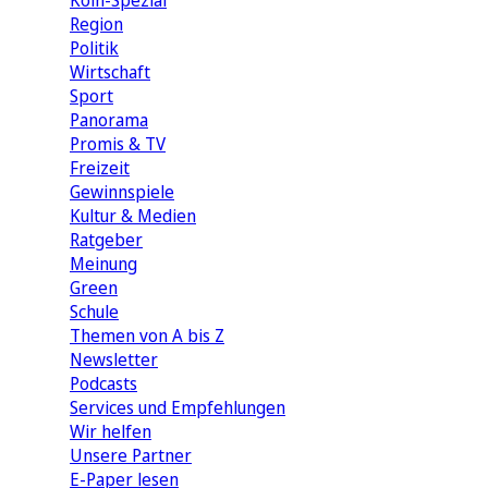
Köln-Spezial
Region
Politik
Wirtschaft
Sport
Panorama
Promis & TV
Freizeit
Gewinnspiele
Kultur & Medien
Ratgeber
Meinung
Green
Schule
Themen von A bis Z
Newsletter
Podcasts
Services und Empfehlungen
Wir helfen
Unsere Partner
E-Paper lesen