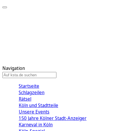
Mein KStA
Meine Artikel
Meine Region
Meine Newsletter
Mein KStA PLUS
Mein E-Paper
Navigation
Startseite
Schlagzeilen
Rätsel
Köln und Stadtteile
Unsere Events
150 Jahre Kölner Stadt-Anzeiger
Karneval in Köln