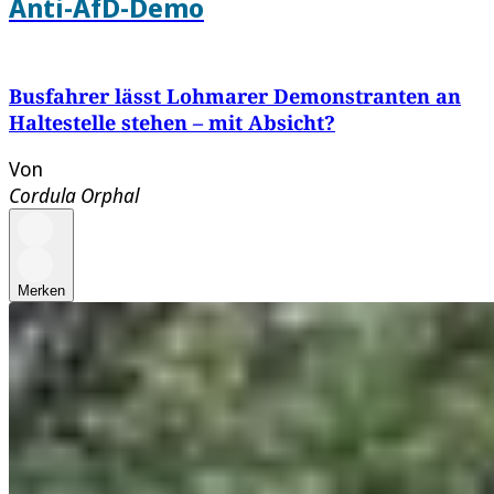
Anti-AfD-Demo
Busfahrer lässt Lohmarer Demonstranten an
Haltestelle stehen – mit Absicht?
Von
Cordula Orphal
Merken