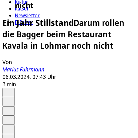
Kultur
nicht
Rätsel
Newsletter
Ein Jahr Stillstand
Darum rollen
E-Paper
die Bagger beim Restaurant
Kavala in Lohmar noch nicht
Von
Marius Fuhrmann
06.03.2024, 07:43 Uhr
3 min
Auf Google bevorzugen
Anhören
Schrift
Merken
Drucken
Teilen