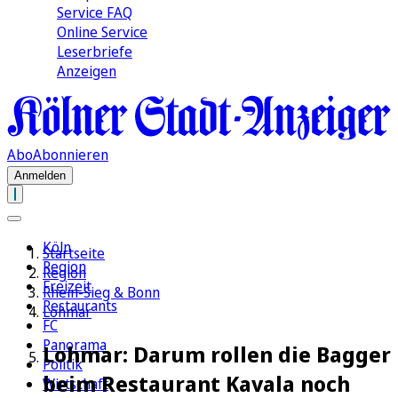
Service FAQ
Online Service
Leserbriefe
Anzeigen
Abo
Abonnieren
Anmelden
Köln
Startseite
Region
Region
Freizeit
Rhein-Sieg & Bonn
Restaurants
Lohmar
FC
Panorama
Lohmar: Darum rollen die Bagger
Politik
beim Restaurant Kavala noch
Wirtschaft