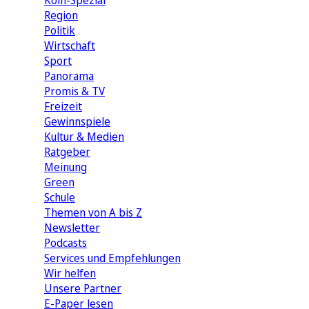
Köln-Spezial
Region
Politik
Wirtschaft
Sport
Panorama
Promis & TV
Freizeit
Gewinnspiele
Kultur & Medien
Ratgeber
Meinung
Green
Schule
Themen von A bis Z
Newsletter
Podcasts
Services und Empfehlungen
Wir helfen
Unsere Partner
E-Paper lesen