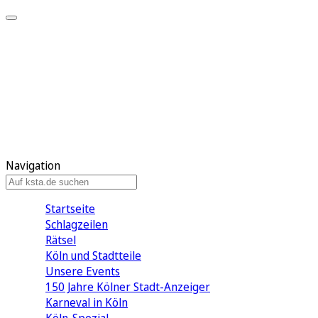
Mein KStA
Meine Artikel
Meine Region
Meine Newsletter
Mein KStA PLUS
Mein E-Paper
Navigation
Startseite
Schlagzeilen
Rätsel
Köln und Stadtteile
Unsere Events
150 Jahre Kölner Stadt-Anzeiger
Karneval in Köln