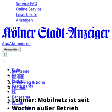
Service FAQ
Online Service
Leserbriefe
Anzeigen
Abo
Abonnieren
Anmelden
Köln
Startseite
Region
Region
Freizeit
Rhein-Sieg & Bonn
Restaurants
Lohmar
FC
Panorama
Lohmar: Mobilnetz ist seit
Politik
Wochen außer Betrieb
Wirtschaft