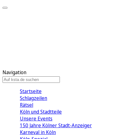
Mein KStA
Meine Artikel
Meine Region
Meine Newsletter
Mein KStA PLUS
Mein E-Paper
Navigation
Startseite
Schlagzeilen
Rätsel
Köln und Stadtteile
Unsere Events
150 Jahre Kölner Stadt-Anzeiger
Karneval in Köln