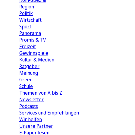
Köln-Spezial
Region
Politik
Wirtschaft
Sport
Panorama
Promis & TV
Freizeit
Gewinnspiele
Kultur & Medien
Ratgeber
Meinung
Green
Schule
Themen von A bis Z
Newsletter
Podcasts
Services und Empfehlungen
Wir helfen
Unsere Partner
E-Paper lesen