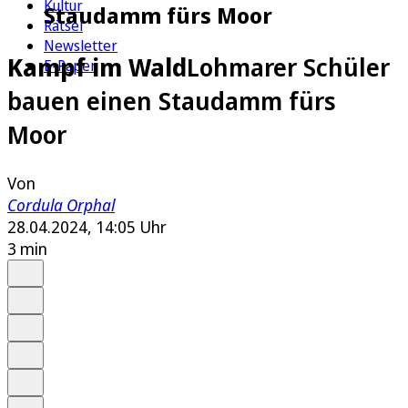
Kultur
Staudamm fürs Moor
Rätsel
Newsletter
Kampf im Wald
Lohmarer Schüler
E-Paper
bauen einen Staudamm fürs
Moor
Von
Cordula Orphal
28.04.2024, 14:05 Uhr
3 min
Auf Google bevorzugen
Anhören
Schrift
Merken
Drucken
Teilen