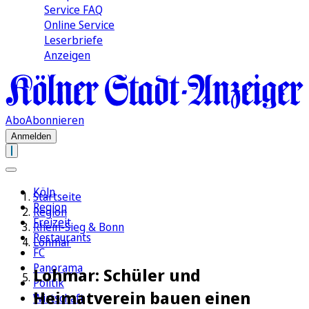
Service FAQ
Online Service
Leserbriefe
Anzeigen
Abo
Abonnieren
Anmelden
Köln
Startseite
Region
Region
Freizeit
Rhein-Sieg & Bonn
Restaurants
Lohmar
FC
Panorama
Lohmar: Schüler und
Politik
Heimatverein bauen einen
Wirtschaft