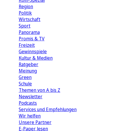
Köln-Spezial
Region
Politik
Wirtschaft
Sport
Panorama
Promis & TV
Freizeit
Gewinnspiele
Kultur & Medien
Ratgeber
Meinung
Green
Schule
Themen von A bis Z
Newsletter
Podcasts
Services und Empfehlungen
Wir helfen
Unsere Partner
E-Paper lesen