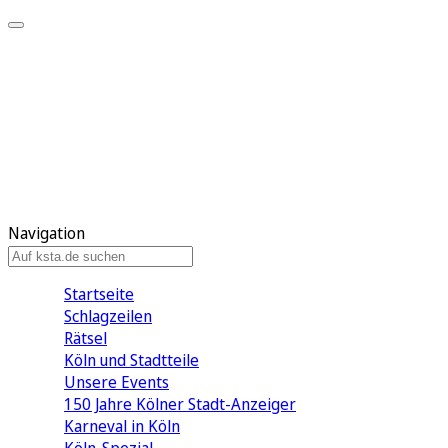
Mein KStA
Meine Artikel
Meine Region
Meine Newsletter
Mein KStA PLUS
Mein E-Paper
Navigation
Startseite
Schlagzeilen
Rätsel
Köln und Stadtteile
Unsere Events
150 Jahre Kölner Stadt-Anzeiger
Karneval in Köln