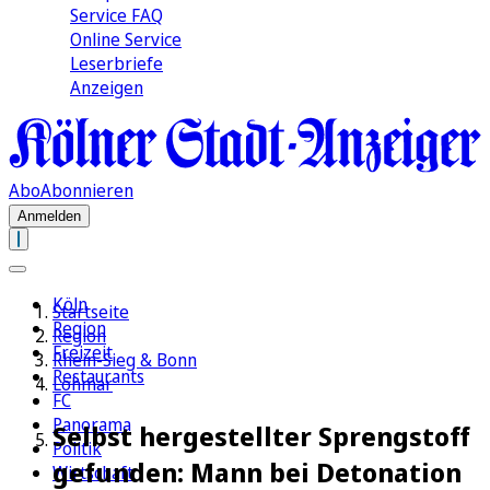
Service FAQ
Online Service
Leserbriefe
Anzeigen
Abo
Abonnieren
Anmelden
Köln
Startseite
Region
Region
Freizeit
Rhein-Sieg & Bonn
Restaurants
Lohmar
FC
Panorama
Selbst hergestellter Sprengstoff
Politik
gefunden: Mann bei Detonation
Wirtschaft