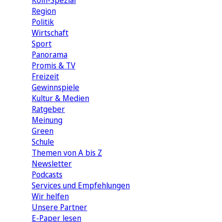
Köln-Spezial
Region
Politik
Wirtschaft
Sport
Panorama
Promis & TV
Freizeit
Gewinnspiele
Kultur & Medien
Ratgeber
Meinung
Green
Schule
Themen von A bis Z
Newsletter
Podcasts
Services und Empfehlungen
Wir helfen
Unsere Partner
E-Paper lesen