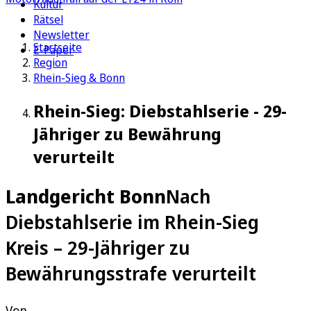
Kultur
Rätsel
Newsletter
Startseite
E-Paper
Region
Rhein-Sieg & Bonn
Rhein-Sieg: Diebstahlserie - 29-
Jähriger zu Bewährung
verurteilt
Landgericht Bonn
Nach
Diebstahlserie im Rhein-Sieg
Kreis – 29-Jähriger zu
Bewährungsstrafe verurteilt
Von