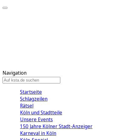
Mein KStA
Meine Artikel
Meine Region
Meine Newsletter
Mein KStA PLUS
Mein E-Paper
Navigation
Startseite
Schlagzeilen
Rätsel
Köln und Stadtteile
Unsere Events
150 Jahre Kölner Stadt-Anzeiger
Karneval in Köln