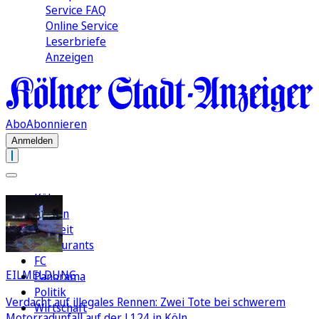
Service FAQ
Online Service
Leserbriefe
Anzeigen
Abo
Abonnieren
Anmelden
Köln
Region
Freizeit
Restaurants
FC
EILMELDUNG
Panorama
Politik
Verdacht auf illegales Rennen: Zwei Tote bei schwerem
Wirtschaft
Motorradunfall auf der L124 in Köln