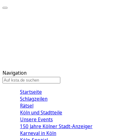
Mein KStA
Meine Artikel
Meine Region
Meine Newsletter
Mein KStA PLUS
Mein E-Paper
Navigation
Startseite
Schlagzeilen
Rätsel
Köln und Stadtteile
Unsere Events
150 Jahre Kölner Stadt-Anzeiger
Karneval in Köln