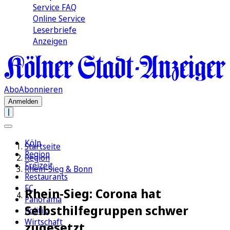
Service FAQ
Online Service
Leserbriefe
Anzeigen
Abo
Abonnieren
Anmelden
Köln
Startseite
Region
Region
Freizeit
Rhein-Sieg & Bonn
Restaurants
FC
Rhein-Sieg: Corona hat
Panorama
Selbsthilfegruppen schwer
Politik
Wirtschaft
zugesetzt