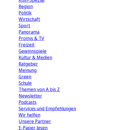
Köln-Spezial
Region
Politik
Wirtschaft
Sport
Panorama
Promis & TV
Freizeit
Gewinnspiele
Kultur & Medien
Ratgeber
Meinung
Green
Schule
Themen von A bis Z
Newsletter
Podcasts
Services und Empfehlungen
Wir helfen
Unsere Partner
E-Paper lesen