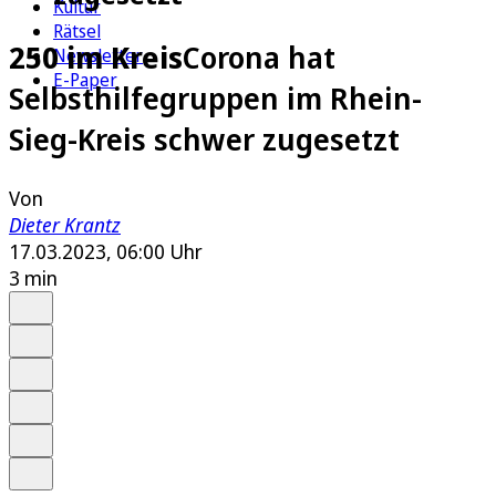
Kultur
Rätsel
250 im Kreis
Corona hat
Newsletter
E-Paper
Selbsthilfegruppen im Rhein-
Sieg-Kreis schwer zugesetzt
Von
Dieter Krantz
17.03.2023, 06:00 Uhr
3 min
Auf Google bevorzugen
Anhören
Schrift
Merken
Drucken
Teilen