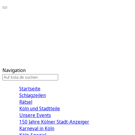
Mein KStA
Meine Artikel
Meine Region
Meine Newsletter
Mein KStA PLUS
Mein E-Paper
Navigation
Startseite
Schlagzeilen
Rätsel
Köln und Stadtteile
Unsere Events
150 Jahre Kölner Stadt-Anzeiger
Karneval in Köln