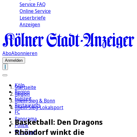
Service FAQ
Online Service
Leserbriefe
Anzeigen
Abo
Abonnieren
Anmelden
Köln
Startseite
Region
Region
Freizeit
Rhein-Sieg & Bonn
Restaurants
Rhein-Sieg-Lokalsport
FC
Panorama
Basketball: Den Dragons
Politik
Rhöndorf winkt die
Wirtschaft