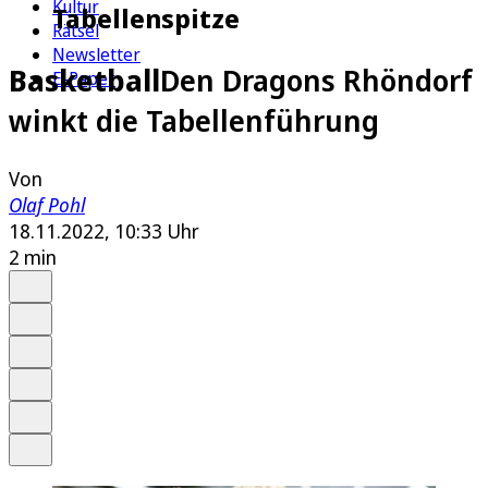
Kultur
Tabellenspitze
Rätsel
Newsletter
Basketball
Den Dragons Rhöndorf
E-Paper
winkt die Tabellenführung
Von
Olaf Pohl
18.11.2022, 10:33 Uhr
2 min
Auf Google bevorzugen
Anhören
Schrift
Merken
Drucken
Teilen