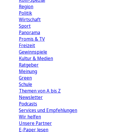
Köln-Spezial
Region
Politik
Wirtschaft
Sport
Panorama
Promis & TV
Freizeit
Gewinnspiele
Kultur & Medien
Ratgeber
Meinung
Green
Schule
Themen von A bis Z
Newsletter
Podcasts
Services und Empfehlungen
Wir helfen
Unsere Partner
E-Paper lesen