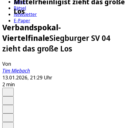
Mittelrheinligist zieht das große
Kultur
Rätsel
Los
Newsletter
E-Paper
Verbandspokal-
Viertelfinale
Siegburger SV 04
zieht das große Los
Von
Tim Miebach
13.01.2026, 21:29 Uhr
2 min
Auf Google bevorzugen
Anhören
Schrift
Merken
Drucken