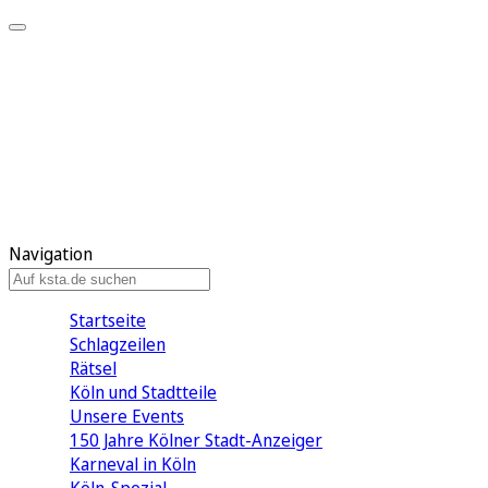
Mein KStA
Meine Artikel
Meine Region
Meine Newsletter
Mein KStA PLUS
Mein E-Paper
Navigation
Startseite
Schlagzeilen
Rätsel
Köln und Stadtteile
Unsere Events
150 Jahre Kölner Stadt-Anzeiger
Karneval in Köln