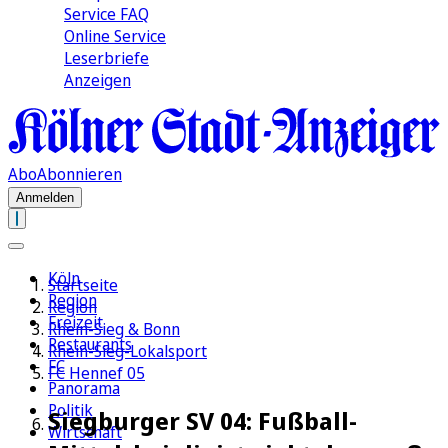
Service FAQ
Online Service
Leserbriefe
Anzeigen
Abo
Abonnieren
Anmelden
Köln
Startseite
Region
Region
Freizeit
Rhein-Sieg & Bonn
Restaurants
Rhein-Sieg-Lokalsport
FC
FC Hennef 05
Panorama
Politik
Siegburger SV 04: Fußball-
Wirtschaft