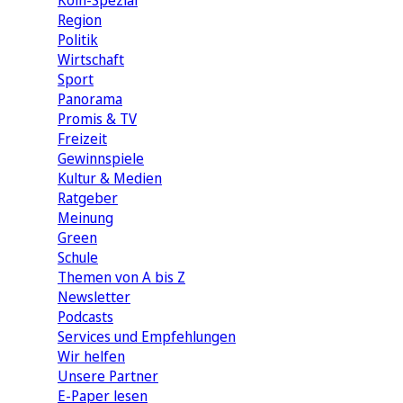
Köln-Spezial
Region
Politik
Wirtschaft
Sport
Panorama
Promis & TV
Freizeit
Gewinnspiele
Kultur & Medien
Ratgeber
Meinung
Green
Schule
Themen von A bis Z
Newsletter
Podcasts
Services und Empfehlungen
Wir helfen
Unsere Partner
E-Paper lesen