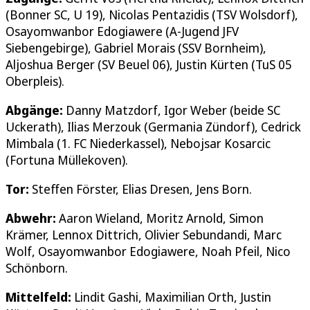
(Bonner SC, U 19), Nicolas Pentazidis (TSV Wolsdorf),
Osayomwanbor Edogiawere (A-Jugend JFV
Siebengebirge), Gabriel Morais (SSV Bornheim),
Aljoshua Berger (SV Beuel 06), Justin Kürten (TuS 05
Oberpleis).
Abgänge:
Danny Matzdorf, Igor Weber (beide SC
Uckerath), Ilias Merzouk (Germania Zündorf), Cedrick
Mimbala (1. FC Niederkassel), Nebojsar Kosarcic
(Fortuna Müllekoven).
Tor:
Steffen Förster, Elias Dresen, Jens Born.
Abwehr:
Aaron Wieland, Moritz Arnold, Simon
Krämer, Lennox Dittrich, Olivier Sebundandi, Marc
Wolf, Osayomwanbor Edogiawere, Noah Pfeil, Nico
Schönborn.
Mittelfeld:
Lindit Gashi, Maximilian Orth, Justin