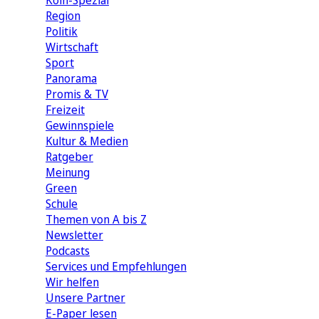
Köln-Spezial
Region
Politik
Wirtschaft
Sport
Panorama
Promis & TV
Freizeit
Gewinnspiele
Kultur & Medien
Ratgeber
Meinung
Green
Schule
Themen von A bis Z
Newsletter
Podcasts
Services und Empfehlungen
Wir helfen
Unsere Partner
E-Paper lesen