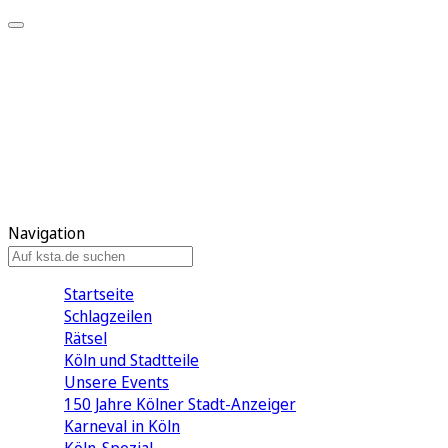
Mein KStA
Meine Artikel
Meine Region
Meine Newsletter
Mein KStA PLUS
Mein E-Paper
Navigation
Startseite
Schlagzeilen
Rätsel
Köln und Stadtteile
Unsere Events
150 Jahre Kölner Stadt-Anzeiger
Karneval in Köln