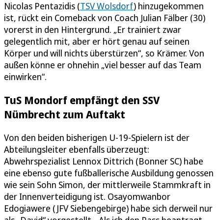
Nicolas Pentazidis (
TSV Wolsdorf
) hinzugekommen
ist, rückt ein Comeback von Coach Julian Fälber (30)
vorerst in den Hintergrund. „Er trainiert zwar
gelegentlich mit, aber er hört genau auf seinen
Körper und will nichts überstürzen“, so Krämer. Von
außen könne er ohnehin „viel besser auf das Team
einwirken“.
TuS Mondorf empfängt den SSV
Nümbrecht zum Auftakt
Von den beiden bisherigen U-19-Spielern ist der
Abteilungsleiter ebenfalls überzeugt:
Abwehrspezialist Lennox Dittrich (Bonner SC) habe
eine ebenso gute fußballerische Ausbildung genossen
wie sein Sohn Simon, der mittlerweile Stammkraft in
der Innenverteidigung ist. Osayomwanbor
Edogiawere (JFV Siebengebirge) habe sich derweil nur
als „David“ vorgestellt. „Als ich den Pass beantragt