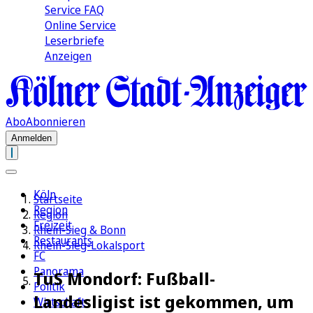
Service FAQ
Online Service
Leserbriefe
Anzeigen
Abo
Abonnieren
Anmelden
Köln
Startseite
Region
Region
Freizeit
Rhein-Sieg & Bonn
Restaurants
Rhein-Sieg-Lokalsport
FC
Panorama
TuS Mondorf: Fußball-
Politik
Landesligist ist gekommen, um
Wirtschaft