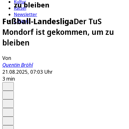
Kultur
zu bleiben
Rätsel
Newsletter
Fußball-Landesliga
Der TuS
E-Paper
Mondorf ist gekommen, um zu
bleiben
Von
Quentin Bröhl
21.08.2025, 07:03 Uhr
3 min
Auf Google bevorzugen
Anhören
Schrift
Merken
Drucken
Teilen