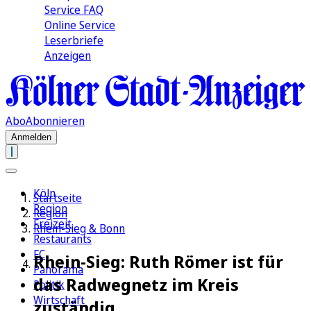
Service FAQ
Online Service
Leserbriefe
Anzeigen
Abo
Abonnieren
Anmelden
Köln
Startseite
Region
Region
Freizeit
Rhein-Sieg & Bonn
Restaurants
FC
Rhein-Sieg: Ruth Römer ist für
Panorama
das Radwegnetz im Kreis
Politik
Wirtschaft
zuständig