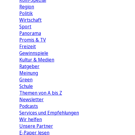
Köln-Spezial
Region
Politik
Wirtschaft
Sport
Panorama
Promis & TV
Freizeit
Gewinnspiele
Kultur & Medien
Ratgeber
Meinung
Green
Schule
Themen von A bis Z
Newsletter
Podcasts
Services und Empfehlungen
Wir helfen
Unsere Partner
E-Paper lesen