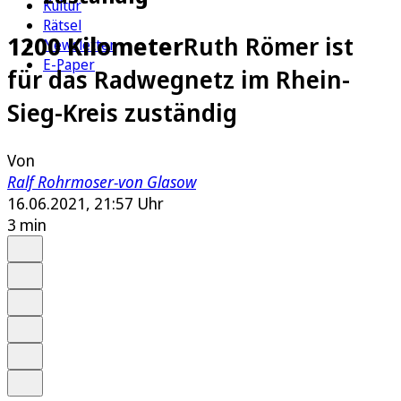
Kultur
Rätsel
1200 Kilometer
Ruth Römer ist
Newsletter
E-Paper
für das Radwegnetz im Rhein-
Sieg-Kreis zuständig
Von
Ralf Rohrmoser-von Glasow
16.06.2021, 21:57 Uhr
3 min
Auf Google bevorzugen
Anhören
Schrift
Merken
Drucken
Teilen