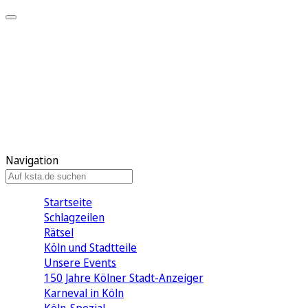
Mein KStA
Meine Artikel
Meine Region
Meine Newsletter
Mein KStA PLUS
Mein E-Paper
Navigation
Startseite
Schlagzeilen
Rätsel
Köln und Stadtteile
Unsere Events
150 Jahre Kölner Stadt-Anzeiger
Karneval in Köln