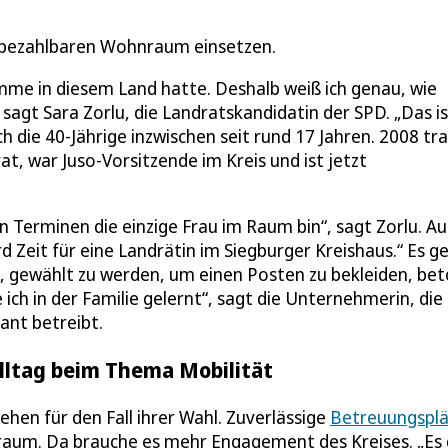
nd bezahlbaren Wohnraum einsetzen.
imme in diesem Land hatte. Deshalb weiß ich genau, wie
, sagt Sara Zorlu, die Landratskandidatin der SPD. „Das i
ch die 40-Jährige inzwischen seit rund 17 Jahren. 2008 tra
rat, war Juso-Vorsitzende im Kreis und ist jetzt
en Terminen die einzige Frau im Raum bin“, sagt Zorlu. A
rd Zeit für eine Landrätin im Siegburger Kreishaus.“ Es g
m, gewählt zu werden, um einen Posten zu bekleiden, be
ich in der Familie gelernt“, sagt die Unternehmerin, die
rant betreibt.
Alltag beim Thema Mobilität
ehen für den Fall ihrer Wahl. Zuverlässige
Betreuungsplä
raum. Da brauche es mehr Engagement des Kreises. „Es