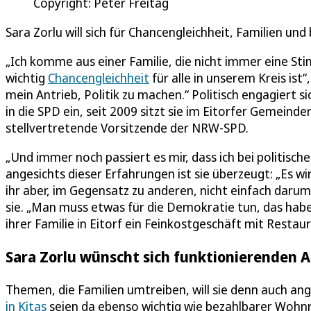
Copyright: Peter Freitag
Sara Zorlu will sich für Chancengleichheit, Familien u
„Ich komme aus einer Familie, die nicht immer eine St
wichtig
Chancengleichheit
für alle in unserem Kreis ist“
mein Antrieb, Politik zu machen.“ Politisch engagiert si
in die SPD ein, seit 2009 sitzt sie im Eitorfer Gemeinde
stellvertretende Vorsitzende der NRW-SPD.
„Und immer noch passiert es mir, dass ich bei politisch
angesichts dieser Erfahrungen ist sie überzeugt: „Es wi
ihr aber, im Gegensatz zu anderen, nicht einfach daru
sie. „Man muss etwas für die Demokratie tun, das habe 
ihrer Familie in Eitorf ein Feinkostgeschäft mit Restau
Sara Zorlu wünscht sich funktionierenden 
Themen, die Familien umtreiben, will sie denn auch ang
in Kitas
seien da ebenso wichtig wie bezahlbarer Wohn