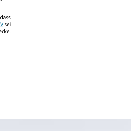
 dass
V
sei
ecke.