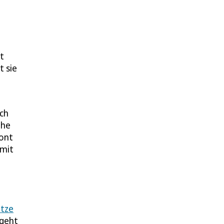
st
t sie
uch
ehe
tont
 mit
tze
 geht