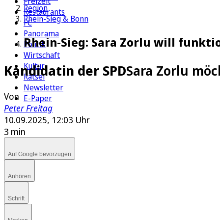
Freizeit
Region
Restaurants
Rhein-Sieg & Bonn
FC
Panorama
Rhein-Sieg: Sara Zorlu will funkt
Politik
Wirtschaft
Kultur
Kandidatin der SPD
Sara Zorlu möc
Rätsel
Newsletter
Von
E-Paper
Peter Freitag
10.09.2025, 12:03 Uhr
3 min
Auf Google bevorzugen
Anhören
Schrift