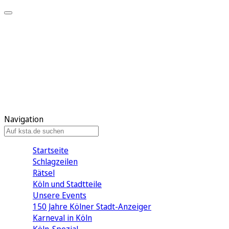
Mein KStA
Meine Artikel
Meine Region
Meine Newsletter
Mein KStA PLUS
Mein E-Paper
Navigation
Startseite
Schlagzeilen
Rätsel
Köln und Stadtteile
Unsere Events
150 Jahre Kölner Stadt-Anzeiger
Karneval in Köln