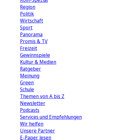
Köln-Spezial
Region
Politik
Wirtschaft
Sport
Panorama
Promis & TV
Freizeit
Gewinnspiele
Kultur & Medien
Ratgeber
Meinung
Green
Schule
Themen von A bis Z
Newsletter
Podcasts
Services und Empfehlungen
Wir helfen
Unsere Partner
E-Paper lesen