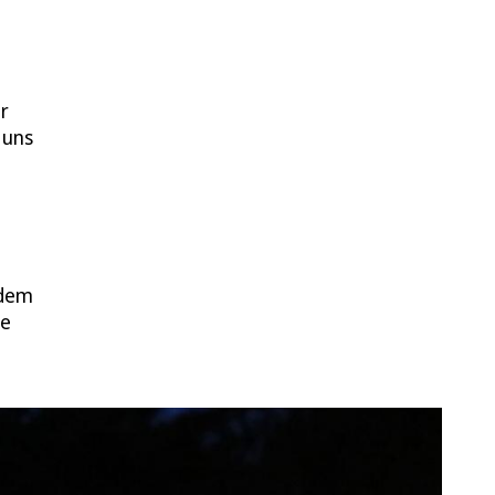
r
 uns
 dem
ie