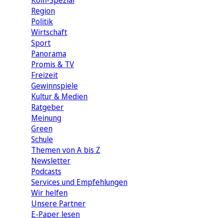
Köln-Spezial
Region
Politik
Wirtschaft
Sport
Panorama
Promis & TV
Freizeit
Gewinnspiele
Kultur & Medien
Ratgeber
Meinung
Green
Schule
Themen von A bis Z
Newsletter
Podcasts
Services und Empfehlungen
Wir helfen
Unsere Partner
E-Paper lesen