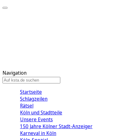
Mein KStA
Meine Artikel
Meine Region
Meine Newsletter
Mein KStA PLUS
Mein E-Paper
Navigation
Startseite
Schlagzeilen
Rätsel
Köln und Stadtteile
Unsere Events
150 Jahre Kölner Stadt-Anzeiger
Karneval in Köln