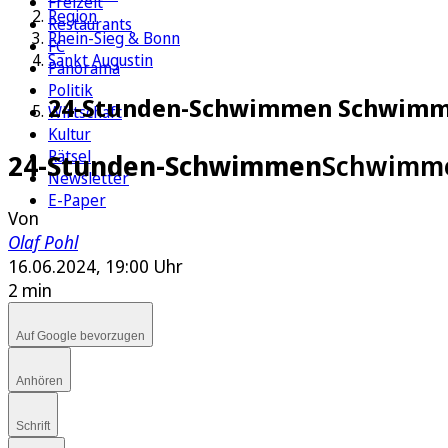
Freizeit
Region
Restaurants
Rhein-Sieg & Bonn
FC
Sankt Augustin
Panorama
Politik
24-Stunden-Schwimmen Schwimme
Wirtschaft
Kultur
Rätsel
24-Stunden-Schwimmen
Schwimme
Newsletter
E-Paper
Von
Olaf Pohl
16.06.2024, 19:00 Uhr
2 min
Auf Google bevorzugen
Anhören
Schrift