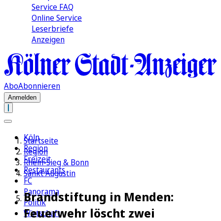
Service FAQ
Online Service
Leserbriefe
Anzeigen
Abo
Abonnieren
Anmelden
Köln
Startseite
Region
Region
Freizeit
Rhein-Sieg & Bonn
Restaurants
Sankt Augustin
FC
Panorama
Brandstiftung in Menden:
Politik
Feuerwehr löscht zwei
Wirtschaft