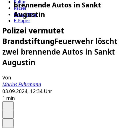
Kultur
brennende Autos in Sankt
Rätsel
Augustin
Newsletter
E-Paper
Polizei vermutet
Brandstiftung
Feuerwehr löscht
zwei brennende Autos in Sankt
Augustin
Von
Marius Fuhrmann
03.09.2024, 12:34 Uhr
1 min
Auf Google bevorzugen
Anhören
Schrift