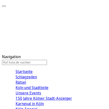
Mein KStA
Meine Artikel
Meine Region
Meine Newsletter
Mein KStA PLUS
Mein E-Paper
Navigation
Startseite
Schlagzeilen
Rätsel
Köln und Stadtteile
Unsere Events
150 Jahre Kölner Stadt-Anzeiger
Karneval in Köln