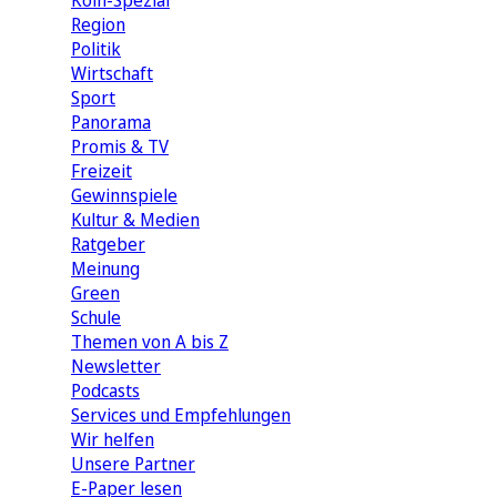
Köln-Spezial
Region
Politik
Wirtschaft
Sport
Panorama
Promis & TV
Freizeit
Gewinnspiele
Kultur & Medien
Ratgeber
Meinung
Green
Schule
Themen von A bis Z
Newsletter
Podcasts
Services und Empfehlungen
Wir helfen
Unsere Partner
E-Paper lesen