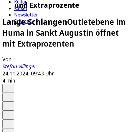
Kultur
und Extraprozente
Rätsel
Newsletter
Lange Schlangen
Outletebene im
E-Paper
Huma in Sankt Augustin öffnet
mit Extraprozenten
Von
Stefan Villinger
24.11.2024, 09:43 Uhr
4 min
Auf Google bevorzugen
Anhören
Schrift
Merken
Drucken
Teilen