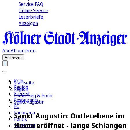
Service FAQ
Online Service
Leserbriefe
Anzeigen
Abo
Abonnieren
Anmelden
Köln
Startseite
Region
Region
Freizeit
Rhein-Sieg & Bonn
Restaurants
Sankt Augustin
FC
Panorama
Sankt Augustin: Outletebene im
Politik
Huma eröffnet - lange Schlangen
Wirtschaft