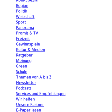
Köln-Spezial
Region
Politik
Wirtschaft
Sport
Panorama
Promis & TV
Freizeit
Gewinnspiele
Kultur & Medien
Ratgeber
Meinung
Green
Schule
Themen von A bis Z
Newsletter
Podcasts
Services und Empfehlungen
Wir helfen
Unsere Partner
E-Paper lesen