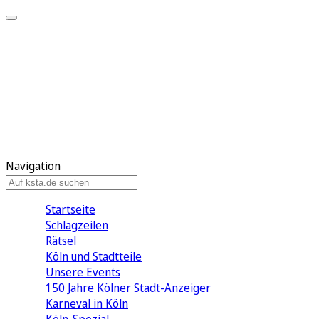
Mein KStA
Meine Artikel
Meine Region
Meine Newsletter
Mein KStA PLUS
Mein E-Paper
Navigation
Startseite
Schlagzeilen
Rätsel
Köln und Stadtteile
Unsere Events
150 Jahre Kölner Stadt-Anzeiger
Karneval in Köln