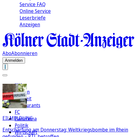
Service FAQ
Online Service
Leserbriefe
Anzeigen
Abo
Abonnieren
Anmelden
Köln
Region
Freizeit
Restaurants
FC
EILMELDUNG
Panorama
Politik
Entschärfung am Donnerstag: Weltkriegsbombe im Rhein
Wirtschaft
gefunden – RTL betroffen