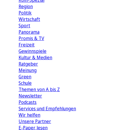
Köln-Spezial
Region
Politik
Wirtschaft
Sport
Panorama
Promis & TV
Freizeit
Gewinnspiele
Kultur & Medien
Ratgeber
Meinung
Green
Schule
Themen von A bis Z
Newsletter
Podcasts
Services und Empfehlungen
Wir helfen
Unsere Partner
E-Paper lesen