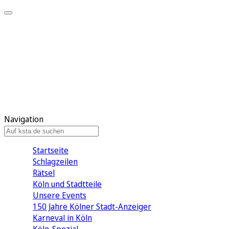
Mein KStA
Meine Artikel
Meine Region
Meine Newsletter
Mein KStA PLUS
Mein E-Paper
Navigation
Startseite
Schlagzeilen
Rätsel
Köln und Stadtteile
Unsere Events
150 Jahre Kölner Stadt-Anzeiger
Karneval in Köln