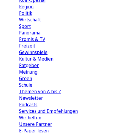
Köln-Spezial
Region
Politik
Wirtschaft
Sport
Panorama
Promis & TV
Freizeit
Gewinnspiele
Kultur & Medien
Ratgeber
Meinung
Green
Schule
Themen von A bis Z
Newsletter
Podcasts
Services und Empfehlungen
Wir helfen
Unsere Partner
E-Paper lesen