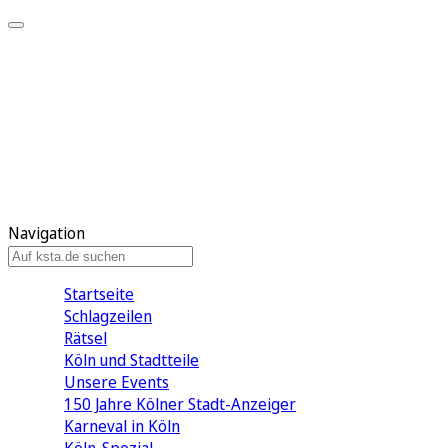
Mein KStA
Meine Artikel
Meine Region
Meine Newsletter
Mein KStA PLUS
Mein E-Paper
Navigation
Startseite
Schlagzeilen
Rätsel
Köln und Stadtteile
Unsere Events
150 Jahre Kölner Stadt-Anzeiger
Karneval in Köln