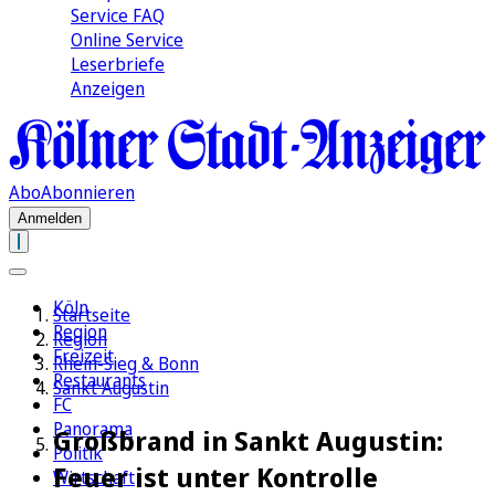
Service FAQ
Online Service
Leserbriefe
Anzeigen
Abo
Abonnieren
Anmelden
Köln
Startseite
Region
Region
Freizeit
Rhein-Sieg & Bonn
Restaurants
Sankt Augustin
FC
Panorama
Großbrand in Sankt Augustin:
Politik
Feuer ist unter Kontrolle
Wirtschaft