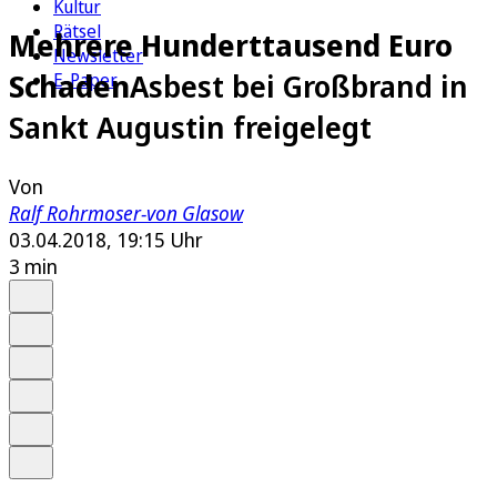
Kultur
Rätsel
Mehrere Hunderttausend Euro
Newsletter
Schaden
Asbest bei Großbrand in
E-Paper
Sankt Augustin freigelegt
Von
Ralf Rohrmoser-von Glasow
03.04.2018, 19:15 Uhr
3 min
Auf Google bevorzugen
Anhören
Schrift
Merken
Drucken
Teilen