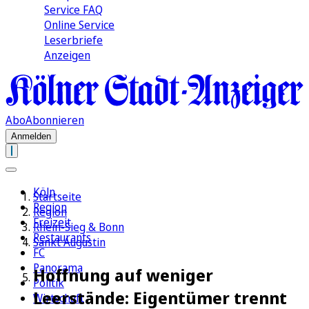
Service FAQ
Online Service
Leserbriefe
Anzeigen
Abo
Abonnieren
Anmelden
Köln
Startseite
Region
Region
Freizeit
Rhein-Sieg & Bonn
Restaurants
Sankt Augustin
FC
Panorama
Hoffnung auf weniger
Politik
Leerstände: Eigentümer trennt
Wirtschaft