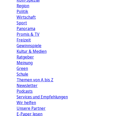
Köln-Spezial
Region
Politik
Wirtschaft
Sport
Panorama
Promis & TV
Freizeit
Gewinnspiele
Kultur & Medien
Ratgeber
Meinung
Green
Schule
Themen von A bis Z
Newsletter
Podcasts
Services und Empfehlungen
Wir helfen
Unsere Partner
E-Paper lesen