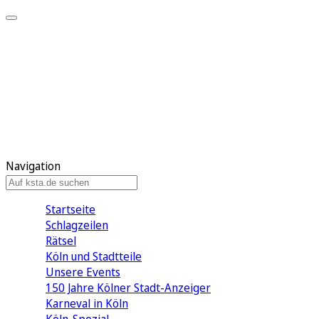
Mein KStA
Meine Artikel
Meine Region
Meine Newsletter
Mein KStA PLUS
Mein E-Paper
Navigation
Startseite
Schlagzeilen
Rätsel
Köln und Stadtteile
Unsere Events
150 Jahre Kölner Stadt-Anzeiger
Karneval in Köln