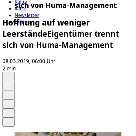
Kultur
sich von Huma-Management
Rätsel
Newsletter
Hoffnung auf weniger
E-Paper
Leerstände
Eigentümer trennt
sich von Huma-Management
08.03.2019, 06:00 Uhr
2 min
Auf Google bevorzugen
Anhören
Schrift
Merken
Drucken
Teilen