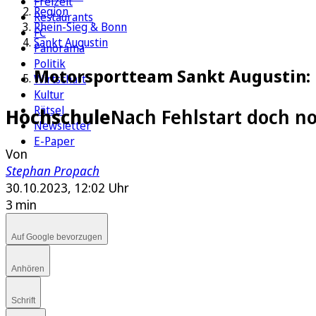
Freizeit
Region
Restaurants
Rhein-Sieg & Bonn
FC
Sankt Augustin
Panorama
Politik
Motorsportteam Sankt Augustin: 
Wirtschaft
Kultur
Rätsel
Hochschule
Nach Fehlstart doch n
Newsletter
E-Paper
Von
Stephan Propach
30.10.2023, 12:02 Uhr
3 min
Auf Google bevorzugen
Anhören
Schrift