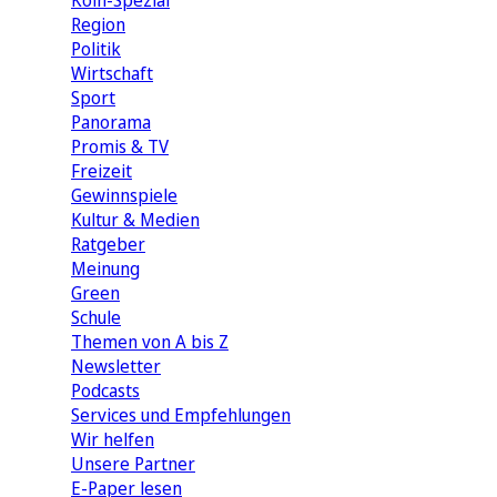
Köln-Spezial
Region
Politik
Wirtschaft
Sport
Panorama
Promis & TV
Freizeit
Gewinnspiele
Kultur & Medien
Ratgeber
Meinung
Green
Schule
Themen von A bis Z
Newsletter
Podcasts
Services und Empfehlungen
Wir helfen
Unsere Partner
E-Paper lesen