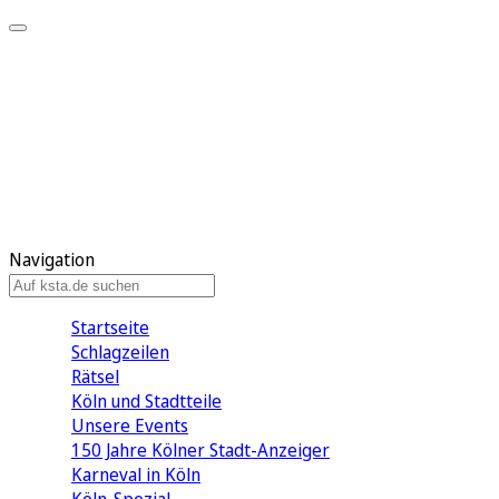
Mein KStA
Meine Artikel
Meine Region
Meine Newsletter
Mein KStA PLUS
Mein E-Paper
Navigation
Startseite
Schlagzeilen
Rätsel
Köln und Stadtteile
Unsere Events
150 Jahre Kölner Stadt-Anzeiger
Karneval in Köln