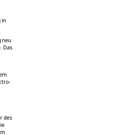
 in
g neu
e. Das
.
nem
ktro-
r des
ie
em