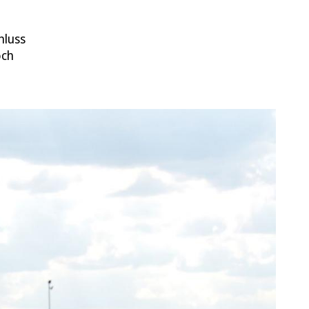
hluss
och