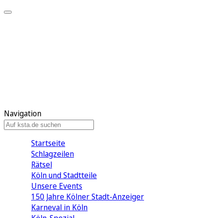
Mein KStA
Meine Artikel
Meine Region
Meine Newsletter
Mein KStA PLUS
Mein E-Paper
Navigation
Startseite
Schlagzeilen
Rätsel
Köln und Stadtteile
Unsere Events
150 Jahre Kölner Stadt-Anzeiger
Karneval in Köln