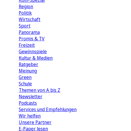
Köln-Spezial
Region
Politik
Wirtschaft
Sport
Panorama
Promis & TV
Freizeit
Gewinnspiele
Kultur & Medien
Ratgeber
Meinung
Green
Schule
Themen von A bis Z
Newsletter
Podcasts
Services und Empfehlungen
Wir helfen
Unsere Partner
E-Paper lesen