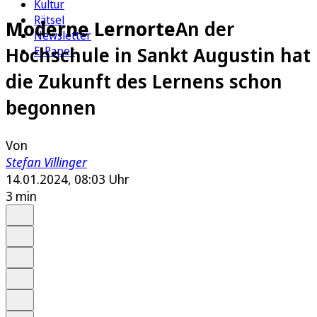
Kultur
Rätsel
Moderne Lernorte
An der
Newsletter
Hochschule in Sankt Augustin hat
E-Paper
die Zukunft des Lernens schon
begonnen
Von
Stefan Villinger
14.01.2024, 08:03 Uhr
3 min
Auf Google bevorzugen
Anhören
Schrift
Merken
Drucken
Teilen