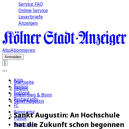
Service FAQ
Online Service
Leserbriefe
Anzeigen
Abo
Abonnieren
Anmelden
Köln
Startseite
Region
Region
Freizeit
Rhein-Sieg & Bonn
Restaurants
Sankt Augustin
FC
Panorama
Sankt Augustin: An Hochschule
Politik
hat die Zukunft schon begonnen
Wirtschaft