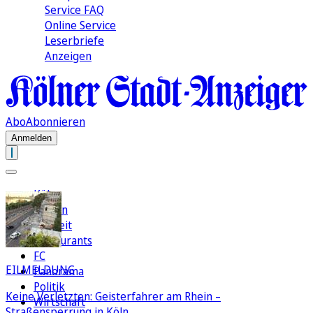
Service FAQ
Online Service
Leserbriefe
Anzeigen
Abo
Abonnieren
Anmelden
Köln
Region
Freizeit
Restaurants
FC
EILMELDUNG
Panorama
Politik
Keine Verletzten: Geisterfahrer am Rhein –
Wirtschaft
Straßensperrung in Köln