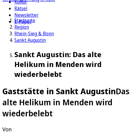
Kultur
Rätsel
Newsletter
Startseite
E-Paper
Region
Rhein-Sieg & Bonn
Sankt Augustin
Sankt Augustin: Das alte
Helikum in Menden wird
wiederbelebt
Gaststätte in Sankt Augustin
Das
alte Helikum in Menden wird
wiederbelebt
Von