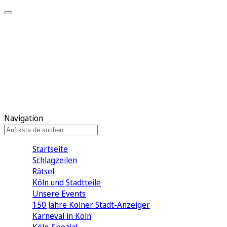
Mein KStA
Meine Artikel
Meine Region
Meine Newsletter
Mein KStA PLUS
Mein E-Paper
Navigation
Startseite
Schlagzeilen
Rätsel
Köln und Stadtteile
Unsere Events
150 Jahre Kölner Stadt-Anzeiger
Karneval in Köln