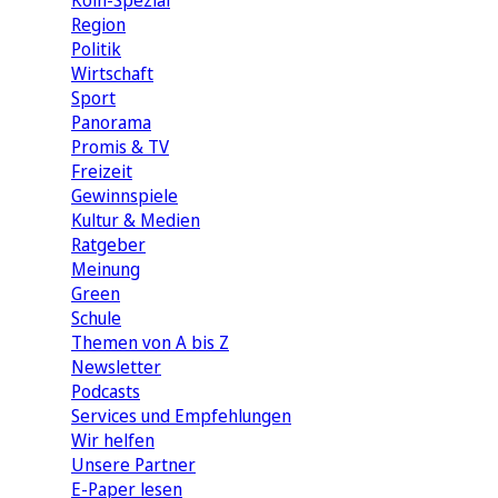
Köln-Spezial
Region
Politik
Wirtschaft
Sport
Panorama
Promis & TV
Freizeit
Gewinnspiele
Kultur & Medien
Ratgeber
Meinung
Green
Schule
Themen von A bis Z
Newsletter
Podcasts
Services und Empfehlungen
Wir helfen
Unsere Partner
E-Paper lesen