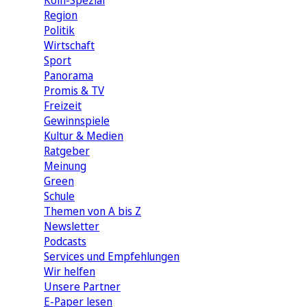
Köln-Spezial
Region
Politik
Wirtschaft
Sport
Panorama
Promis & TV
Freizeit
Gewinnspiele
Kultur & Medien
Ratgeber
Meinung
Green
Schule
Themen von A bis Z
Newsletter
Podcasts
Services und Empfehlungen
Wir helfen
Unsere Partner
E-Paper lesen