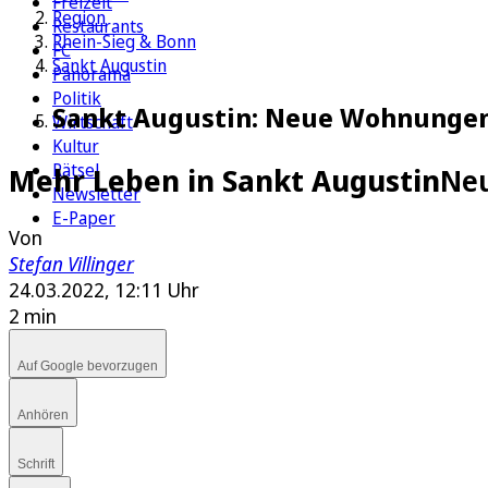
Freizeit
Region
Restaurants
Rhein-Sieg & Bonn
FC
Sankt Augustin
Panorama
Politik
Sankt Augustin: Neue Wohnunge
Wirtschaft
Kultur
Rätsel
Mehr Leben in Sankt Augustin
Ne
Newsletter
E-Paper
Von
Stefan Villinger
24.03.2022, 12:11 Uhr
2 min
Auf Google bevorzugen
Anhören
Schrift