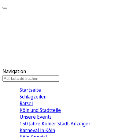
Mein KStA
Meine Artikel
Meine Region
Meine Newsletter
Mein KStA PLUS
Mein E-Paper
Navigation
Startseite
Schlagzeilen
Rätsel
Köln und Stadtteile
Unsere Events
150 Jahre Kölner Stadt-Anzeiger
Karneval in Köln