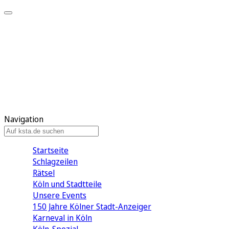
Mein KStA
Meine Artikel
Meine Region
Meine Newsletter
Mein KStA PLUS
Mein E-Paper
Navigation
Startseite
Schlagzeilen
Rätsel
Köln und Stadtteile
Unsere Events
150 Jahre Kölner Stadt-Anzeiger
Karneval in Köln