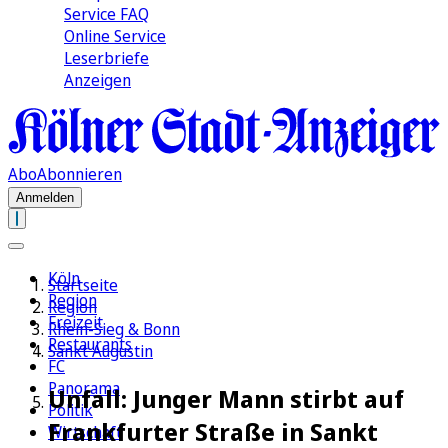
Service FAQ
Online Service
Leserbriefe
Anzeigen
Abo
Abonnieren
Anmelden
Köln
Startseite
Region
Region
Freizeit
Rhein-Sieg & Bonn
Restaurants
Sankt Augustin
FC
Panorama
Unfall: Junger Mann stirbt auf
Politik
Frankfurter Straße in Sankt
Wirtschaft