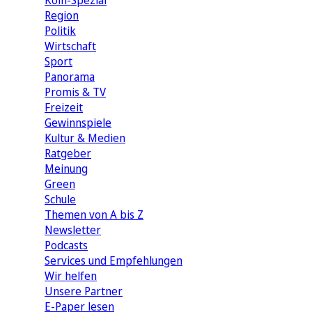
Köln-Spezial
Region
Politik
Wirtschaft
Sport
Panorama
Promis & TV
Freizeit
Gewinnspiele
Kultur & Medien
Ratgeber
Meinung
Green
Schule
Themen von A bis Z
Newsletter
Podcasts
Services und Empfehlungen
Wir helfen
Unsere Partner
E-Paper lesen