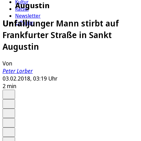
Kultur
Augustin
Rätsel
Newsletter
Unfall
Junger Mann stirbt auf
E-Paper
Frankfurter Straße in Sankt
Augustin
Von
Peter Lorber
03.02.2018, 03:19 Uhr
2 min
Auf Google bevorzugen
Anhören
Schrift
Merken
Drucken
Teilen