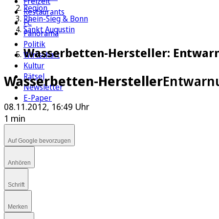
Freizeit
Region
Restaurants
Rhein-Sieg & Bonn
FC
Sankt Augustin
Panorama
Politik
Wasserbetten-Hersteller: Entwar
Wirtschaft
Kultur
Rätsel
Wasserbetten-Hersteller
Entwarnu
Newsletter
E-Paper
08.11.2012, 16:49 Uhr
1 min
Auf Google bevorzugen
Anhören
Schrift
Merken