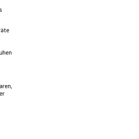
s
räte
huhen
aren,
er