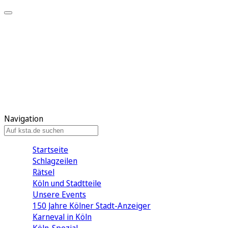
Mein KStA
Meine Artikel
Meine Region
Meine Newsletter
Mein KStA PLUS
Mein E-Paper
Navigation
Startseite
Schlagzeilen
Rätsel
Köln und Stadtteile
Unsere Events
150 Jahre Kölner Stadt-Anzeiger
Karneval in Köln