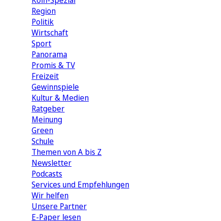
Köln-Spezial
Region
Politik
Wirtschaft
Sport
Panorama
Promis & TV
Freizeit
Gewinnspiele
Kultur & Medien
Ratgeber
Meinung
Green
Schule
Themen von A bis Z
Newsletter
Podcasts
Services und Empfehlungen
Wir helfen
Unsere Partner
E-Paper lesen