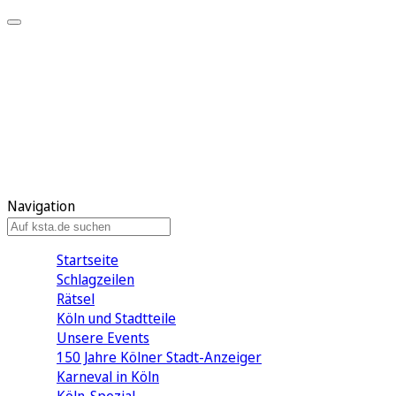
Mein KStA
Meine Artikel
Meine Region
Meine Newsletter
Mein KStA PLUS
Mein E-Paper
Navigation
Startseite
Schlagzeilen
Rätsel
Köln und Stadtteile
Unsere Events
150 Jahre Kölner Stadt-Anzeiger
Karneval in Köln