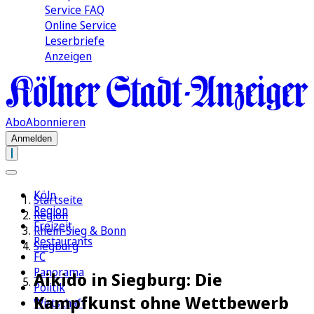
Service FAQ
Online Service
Leserbriefe
Anzeigen
Abo
Abonnieren
Anmelden
Köln
Startseite
Region
Region
Freizeit
Rhein-Sieg & Bonn
Restaurants
Siegburg
FC
Panorama
Aikido in Siegburg: Die
Politik
Kampfkunst ohne Wettbewerb
Wirtschaft