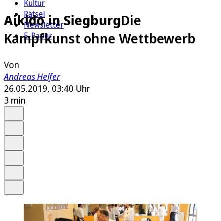
Kultur
Rätsel
Aikido in Siegburg
Die
Newsletter
Kampfkunst ohne Wettbewerb
E-Paper
Von
Andreas Helfer
26.05.2019, 03:40 Uhr
3 min
Auf Google bevorzugen
Anhören
Schrift
Merken
Drucken
Teilen