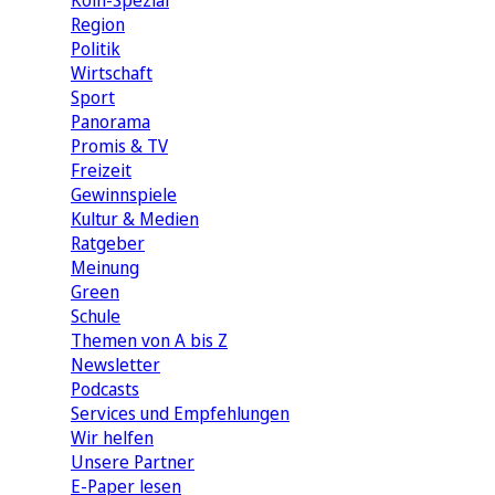
Köln-Spezial
Region
Politik
Wirtschaft
Sport
Panorama
Promis & TV
Freizeit
Gewinnspiele
Kultur & Medien
Ratgeber
Meinung
Green
Schule
Themen von A bis Z
Newsletter
Podcasts
Services und Empfehlungen
Wir helfen
Unsere Partner
E-Paper lesen