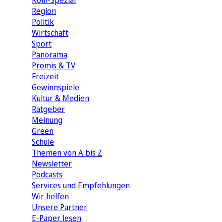
Köln-Spezial
Region
Politik
Wirtschaft
Sport
Panorama
Promis & TV
Freizeit
Gewinnspiele
Kultur & Medien
Ratgeber
Meinung
Green
Schule
Themen von A bis Z
Newsletter
Podcasts
Services und Empfehlungen
Wir helfen
Unsere Partner
E-Paper lesen