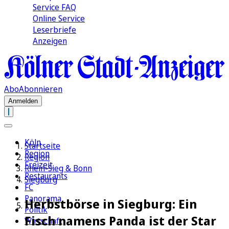
Service FAQ
Online Service
Leserbriefe
Anzeigen
Abo
Abonnieren
Anmelden
Köln
Startseite
Region
Region
Freizeit
Rhein-Sieg & Bonn
Restaurants
Siegburg
FC
Panorama
Herbstbörse in Siegburg: Ein
Politik
Fisch namens Panda ist der Star
Wirtschaft