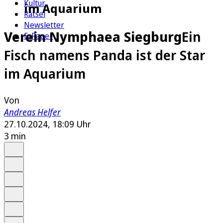
Kultur
im Aquarium
Rätsel
Newsletter
Verein Nymphaea Siegburg
Ein
E-Paper
Fisch namens Panda ist der Star
im Aquarium
Von
Andreas Helfer
27.10.2024, 18:09 Uhr
3 min
Auf Google bevorzugen
Anhören
Schrift
Merken
Drucken
Teilen