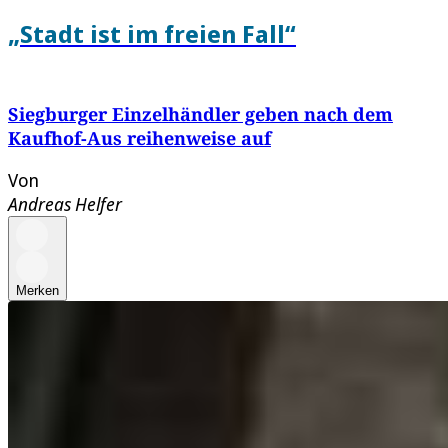
„Stadt ist im freien Fall“
Siegburger Einzelhändler geben nach dem
Kaufhof-Aus reihenweise auf
Von
Andreas Helfer
Merken