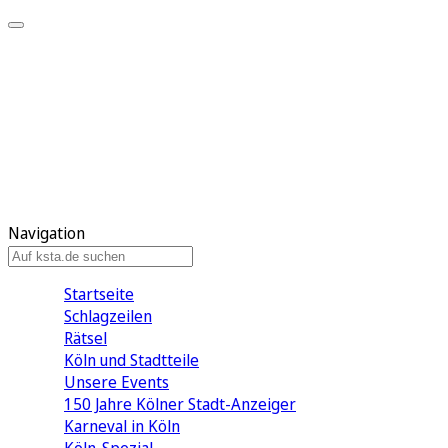
Mein KStA
Meine Artikel
Meine Region
Meine Newsletter
Mein KStA PLUS
Mein E-Paper
Navigation
Startseite
Schlagzeilen
Rätsel
Köln und Stadtteile
Unsere Events
150 Jahre Kölner Stadt-Anzeiger
Karneval in Köln