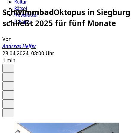
Kultur
Rätsel
Schwimmbad
Oktopus in Siegburg
Newsletter
schließt 2025 für fünf Monate
E-Paper
Von
Andreas Helfer
28.04.2024, 08:00 Uhr
1 min
Auf Google bevorzugen
Anhören
Schrift
Merken
Drucken
Teilen