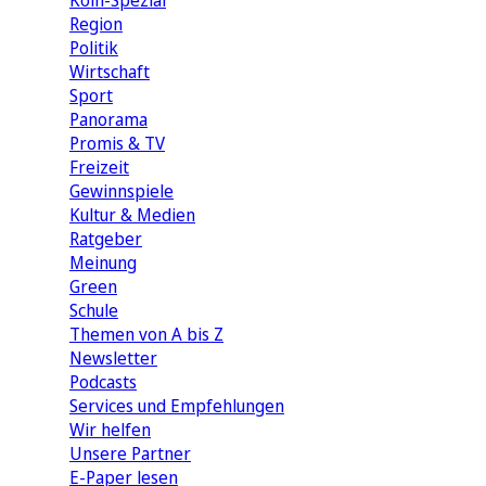
Köln-Spezial
Region
Politik
Wirtschaft
Sport
Panorama
Promis & TV
Freizeit
Gewinnspiele
Kultur & Medien
Ratgeber
Meinung
Green
Schule
Themen von A bis Z
Newsletter
Podcasts
Services und Empfehlungen
Wir helfen
Unsere Partner
E-Paper lesen