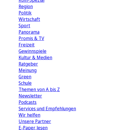
Köln-Spezial
Region
Politik
Wirtschaft
Sport
Panorama
Promis & TV
Freizeit
Gewinnspiele
Kultur & Medien
Ratgeber
Meinung
Green
Schule
Themen von A bis Z
Newsletter
Podcasts
Services und Empfehlungen
Wir helfen
Unsere Partner
E-Paper lesen