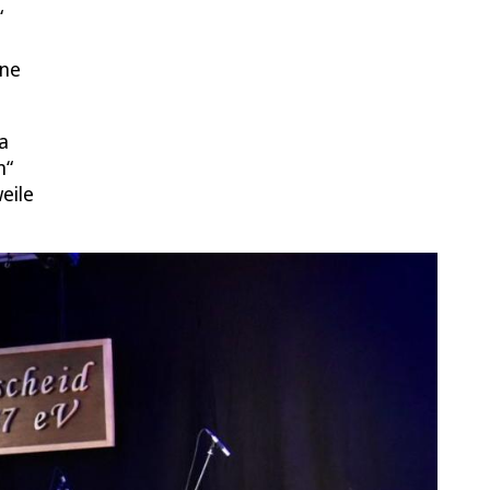
“
ine
a
n“
eile