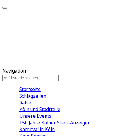
Mein KStA
Meine Artikel
Meine Region
Meine Newsletter
Mein KStA PLUS
Mein E-Paper
Navigation
Startseite
Schlagzeilen
Rätsel
Köln und Stadtteile
Unsere Events
150 Jahre Kölner Stadt-Anzeiger
Karneval in Köln