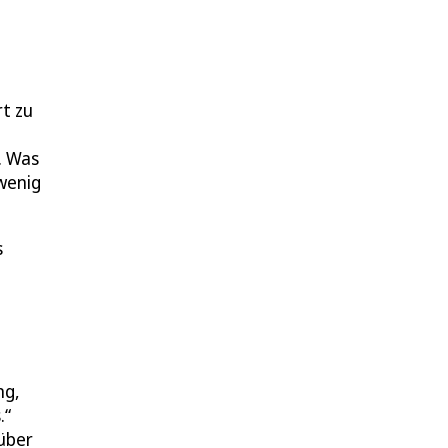
rt zu
g
. Was
wenig
s
ng,
.“
nüber