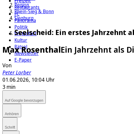
Freizeit
Region
Restaurants
Rhein-Sieg & Bonn
FC
Siegburg
Panorama
Politik
Seelscheid: Ein erstes Jahrzehnt 
Wirtschaft
Kultur
Rätsel
Max Rosenthal
Ein Jahrzehnt als 
Newsletter
E-Paper
Von
Peter Lorber
01.06.2026, 10:04 Uhr
3 min
Auf Google bevorzugen
Anhören
Schrift