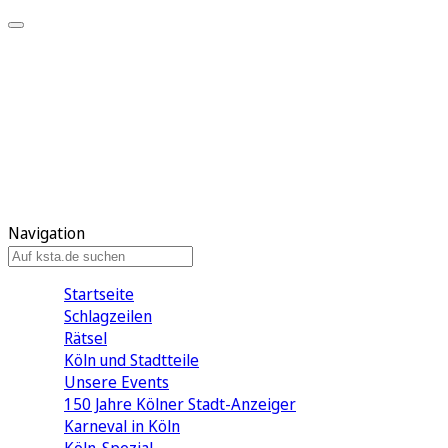
Mein KStA
Meine Artikel
Meine Region
Meine Newsletter
Mein KStA PLUS
Mein E-Paper
Navigation
Startseite
Schlagzeilen
Rätsel
Köln und Stadtteile
Unsere Events
150 Jahre Kölner Stadt-Anzeiger
Karneval in Köln