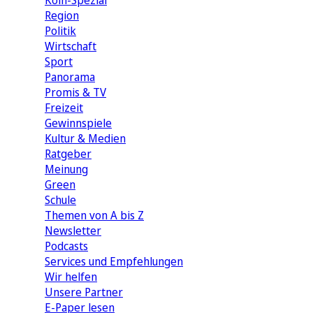
Köln-Spezial
Region
Politik
Wirtschaft
Sport
Panorama
Promis & TV
Freizeit
Gewinnspiele
Kultur & Medien
Ratgeber
Meinung
Green
Schule
Themen von A bis Z
Newsletter
Podcasts
Services und Empfehlungen
Wir helfen
Unsere Partner
E-Paper lesen