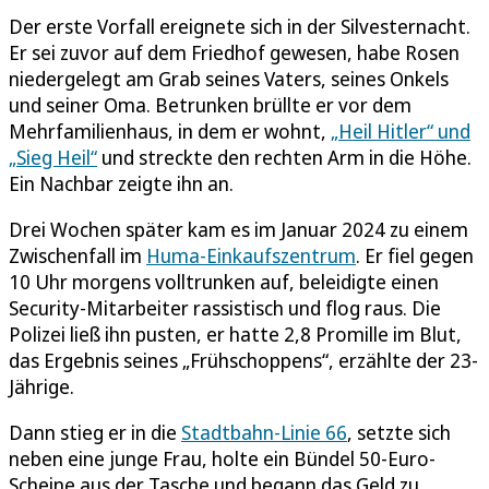
Der erste Vorfall ereignete sich in der Silvesternacht.
Er sei zuvor auf dem Friedhof gewesen, habe Rosen
niedergelegt am Grab seines Vaters, seines Onkels
und seiner Oma. Betrunken brüllte er vor dem
Mehrfamilienhaus, in dem er wohnt,
„Heil Hitler“ und
„Sieg Heil“
und streckte den rechten Arm in die Höhe.
Ein Nachbar zeigte ihn an.
Drei Wochen später kam es im Januar 2024 zu einem
Zwischenfall im
Huma-Einkaufszentrum
. Er fiel gegen
10 Uhr morgens volltrunken auf, beleidigte einen
Security-Mitarbeiter rassistisch und flog raus. Die
Polizei ließ ihn pusten, er hatte 2,8 Promille im Blut,
das Ergebnis seines „Frühschoppens“, erzählte der 23-
Jährige.
Dann stieg er in die
Stadtbahn-Linie 66
, setzte sich
neben eine junge Frau, holte ein Bündel 50-Euro-
Scheine aus der Tasche und begann das Geld zu