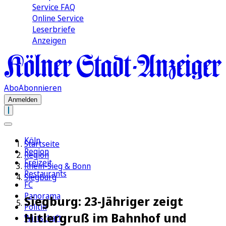
Service FAQ
Online Service
Leserbriefe
Anzeigen
Abo
Abonnieren
Anmelden
Köln
Startseite
Region
Region
Freizeit
Rhein-Sieg & Bonn
Restaurants
Siegburg
FC
Panorama
Siegburg: 23-Jähriger zeigt
Politik
Hitlergruß im Bahnhof und
Wirtschaft