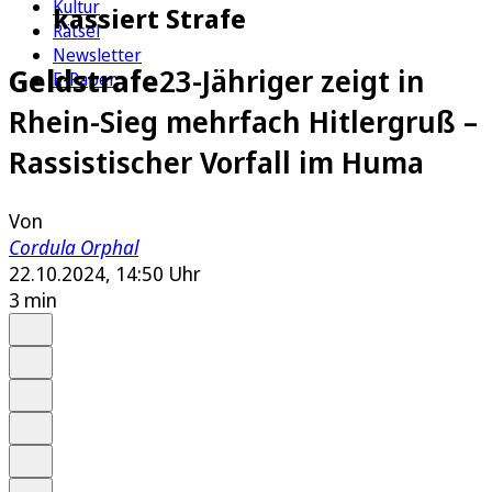
Kultur
kassiert Strafe
Rätsel
Newsletter
Geldstrafe
23-Jähriger zeigt in
E-Paper
Rhein-Sieg mehrfach Hitlergruß –
Rassistischer Vorfall im Huma
Von
Cordula Orphal
22.10.2024, 14:50 Uhr
3 min
Auf Google bevorzugen
Anhören
Schrift
Merken
Drucken
Teilen