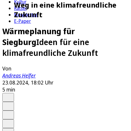
Kultur
Weg in eine klimafreundliche
Rätsel
Zukunft
Newsletter
E-Paper
Wärmeplanung für
Siegburg
Ideen für eine
klimafreundliche Zukunft
Von
Andreas Helfer
23.08.2024, 18:02 Uhr
5 min
Auf Google bevorzugen
Anhören
Schrift
Merken
Drucken