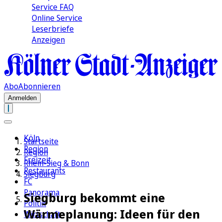
Service FAQ
Online Service
Leserbriefe
Anzeigen
Abo
Abonnieren
Anmelden
Köln
Startseite
Region
Region
Freizeit
Rhein-Sieg & Bonn
Restaurants
Siegburg
FC
Panorama
Siegburg bekommt eine
Politik
Wärmeplanung: Ideen für den
Wirtschaft