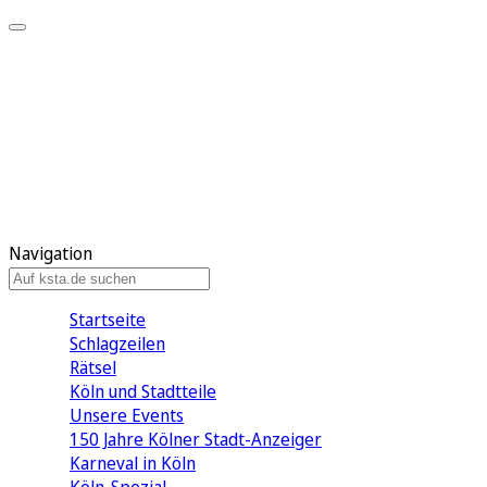
Mein KStA
Meine Artikel
Meine Region
Meine Newsletter
Mein KStA PLUS
Mein E-Paper
Navigation
Startseite
Schlagzeilen
Rätsel
Köln und Stadtteile
Unsere Events
150 Jahre Kölner Stadt-Anzeiger
Karneval in Köln