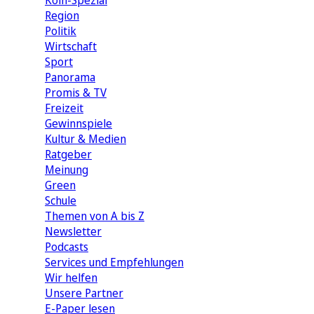
Köln-Spezial
Region
Politik
Wirtschaft
Sport
Panorama
Promis & TV
Freizeit
Gewinnspiele
Kultur & Medien
Ratgeber
Meinung
Green
Schule
Themen von A bis Z
Newsletter
Podcasts
Services und Empfehlungen
Wir helfen
Unsere Partner
E-Paper lesen