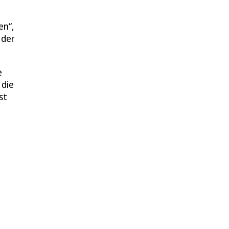
en“,
 der
e
 die
st