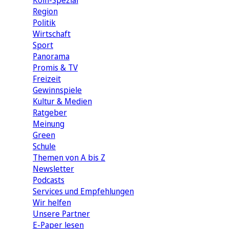
Köln-Spezial
Region
Politik
Wirtschaft
Sport
Panorama
Promis & TV
Freizeit
Gewinnspiele
Kultur & Medien
Ratgeber
Meinung
Green
Schule
Themen von A bis Z
Newsletter
Podcasts
Services und Empfehlungen
Wir helfen
Unsere Partner
E-Paper lesen