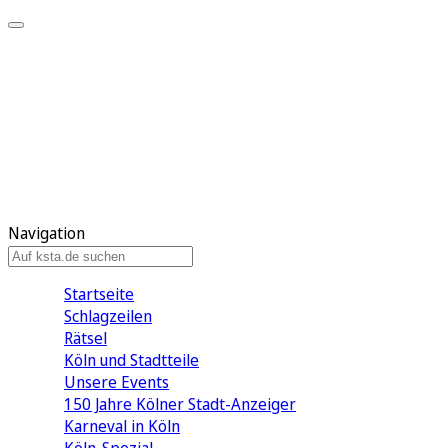
Mein KStA
Meine Artikel
Meine Region
Meine Newsletter
Mein KStA PLUS
Mein E-Paper
Navigation
Startseite
Schlagzeilen
Rätsel
Köln und Stadtteile
Unsere Events
150 Jahre Kölner Stadt-Anzeiger
Karneval in Köln