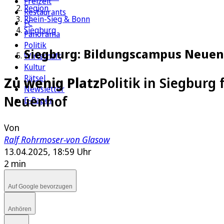
Freizeit
Region
Restaurants
Rhein-Sieg & Bonn
FC
Siegburg
Panorama
Politik
Siegburg: Bildungscampus Neuenh
Wirtschaft
Kultur
Rätsel
Zu wenig Platz
Politik in Siegbur
Newsletter
Neuenhof
E-Paper
Von
Ralf Rohrmoser-von Glasow
13.04.2025, 18:59 Uhr
2 min
Auf Google bevorzugen
Anhören