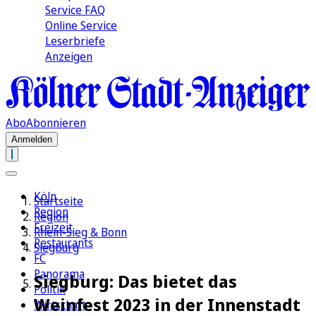
Service FAQ
Online Service
Leserbriefe
Anzeigen
Abo
Abonnieren
Anmelden
Köln
Startseite
Region
Region
Freizeit
Rhein-Sieg & Bonn
Restaurants
Siegburg
FC
Panorama
Siegburg: Das bietet das
Politik
Weinfest 2023 in der Innenstadt
Wirtschaft