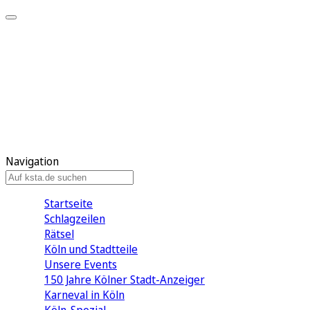
Mein KStA
Meine Artikel
Meine Region
Meine Newsletter
Mein KStA PLUS
Mein E-Paper
Navigation
Startseite
Schlagzeilen
Rätsel
Köln und Stadtteile
Unsere Events
150 Jahre Kölner Stadt-Anzeiger
Karneval in Köln