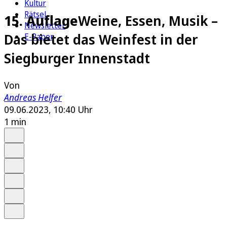
Kultur
Rätsel
15. Auflage
Weine, Essen, Musik –
Newsletter
Das bietet das Weinfest in der
E-Paper
Siegburger Innenstadt
Von
Andreas Helfer
09.06.2023, 10:40 Uhr
1 min
Auf Google bevorzugen
Anhören
Schrift
Merken
Drucken
Teilen