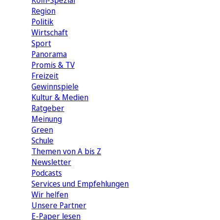
Köln-Spezial
Region
Politik
Wirtschaft
Sport
Panorama
Promis & TV
Freizeit
Gewinnspiele
Kultur & Medien
Ratgeber
Meinung
Green
Schule
Themen von A bis Z
Newsletter
Podcasts
Services und Empfehlungen
Wir helfen
Unsere Partner
E-Paper lesen