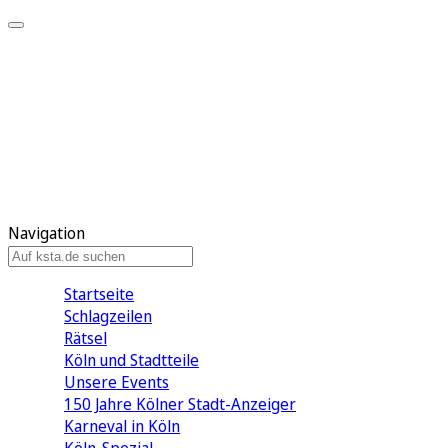
Mein KStA
Meine Artikel
Meine Region
Meine Newsletter
Mein KStA PLUS
Mein E-Paper
Navigation
Startseite
Schlagzeilen
Rätsel
Köln und Stadtteile
Unsere Events
150 Jahre Kölner Stadt-Anzeiger
Karneval in Köln