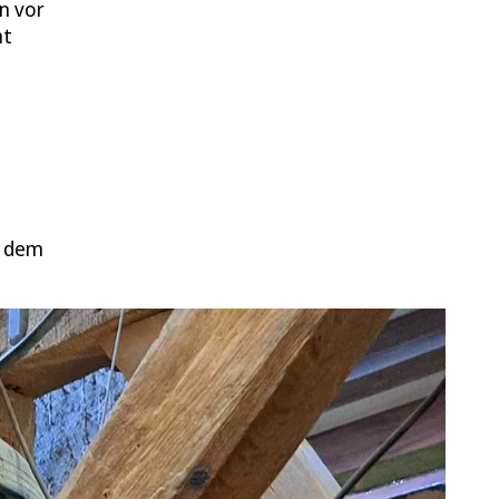
n vor
ht
h dem