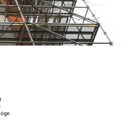
r
e
Böge