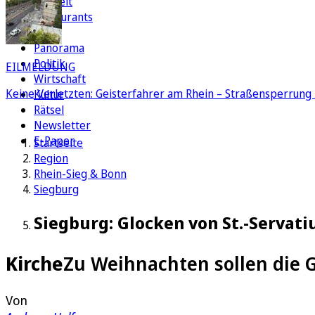
Freizeit
Restaurants
FC
Panorama
Politik
EILMELDUNG
Wirtschaft
Keine Verletzten: Geisterfahrer am Rhein – Straßensperrung 
Kultur
Rätsel
Newsletter
E-Paper
Startseite
Region
Rhein-Sieg & Bonn
Siegburg
Siegburg: Glocken von St.-Servati
Kirche
Zu Weihnachten sollen die G
Von