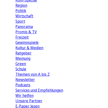
Köln-Spezial
Region
Politik
Wirtschaft
Sport
Panorama
Promis & TV
Freizeit
Gewinnspiele
Kultur & Medien
Ratgeber
Meinung
Green
Schule
Themen von A bis Z
Newsletter
Podcasts
Services und Empfehlungen
Wir helfen
Unsere Partner
E-Paper lesen