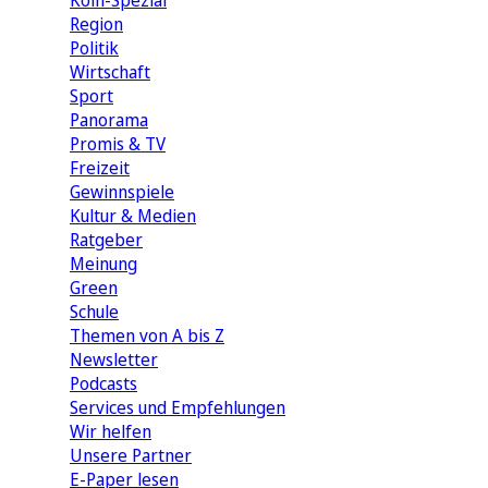
Köln-Spezial
Region
Politik
Wirtschaft
Sport
Panorama
Promis & TV
Freizeit
Gewinnspiele
Kultur & Medien
Ratgeber
Meinung
Green
Schule
Themen von A bis Z
Newsletter
Podcasts
Services und Empfehlungen
Wir helfen
Unsere Partner
E-Paper lesen