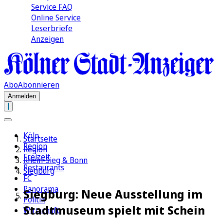
Service FAQ
Online Service
Leserbriefe
Anzeigen
Abo
Abonnieren
Anmelden
Köln
Startseite
Region
Region
Freizeit
Rhein-Sieg & Bonn
Restaurants
Siegburg
FC
Panorama
Siegburg: Neue Ausstellung im
Politik
Stadtmuseum spielt mit Schein
Wirtschaft