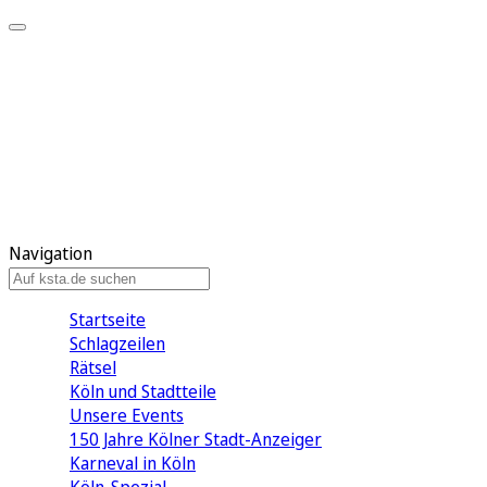
Mein KStA
Meine Artikel
Meine Region
Meine Newsletter
Mein KStA PLUS
Mein E-Paper
Navigation
Startseite
Schlagzeilen
Rätsel
Köln und Stadtteile
Unsere Events
150 Jahre Kölner Stadt-Anzeiger
Karneval in Köln