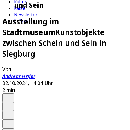
Kultur
und Sein
Rätsel
Newsletter
Ausstellung im
E-Paper
Stadtmuseum
Kunstobjekte
zwischen Schein und Sein in
Siegburg
Von
Andreas Helfer
02.10.2024, 14:04 Uhr
2 min
Auf Google bevorzugen
Anhören
Schrift
Merken