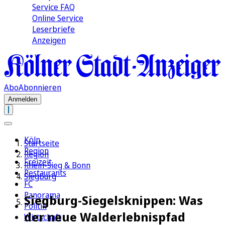
Service FAQ
Online Service
Leserbriefe
Anzeigen
Abo
Abonnieren
Anmelden
Köln
Startseite
Region
Region
Freizeit
Rhein-Sieg & Bonn
Restaurants
Siegburg
FC
Panorama
Siegburg-Siegelsknippen: Was
Politik
der neue Walderlebnispfad
Wirtschaft