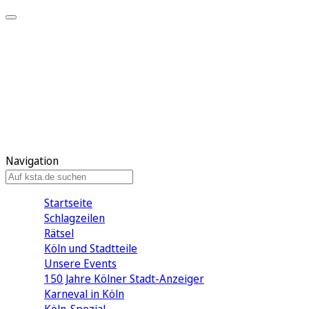
Mein KStA
Meine Artikel
Meine Region
Meine Newsletter
Mein KStA PLUS
Mein E-Paper
Navigation
Startseite
Schlagzeilen
Rätsel
Köln und Stadtteile
Unsere Events
150 Jahre Kölner Stadt-Anzeiger
Karneval in Köln