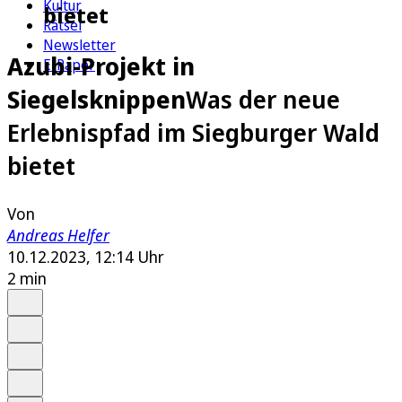
Kultur
bietet
Rätsel
Newsletter
Azubi-Projekt in
E-Paper
Siegelsknippen
Was der neue
Erlebnispfad im Siegburger Wald
bietet
Von
Andreas Helfer
10.12.2023, 12:14 Uhr
2 min
Auf Google bevorzugen
Anhören
Schrift
Merken