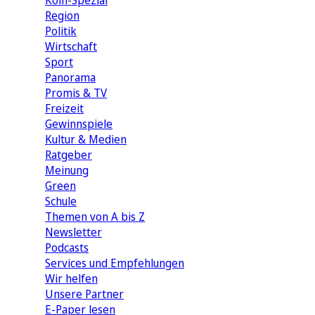
Köln-Spezial
Region
Politik
Wirtschaft
Sport
Panorama
Promis & TV
Freizeit
Gewinnspiele
Kultur & Medien
Ratgeber
Meinung
Green
Schule
Themen von A bis Z
Newsletter
Podcasts
Services und Empfehlungen
Wir helfen
Unsere Partner
E-Paper lesen