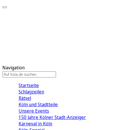
Mein KStA
Meine Artikel
Meine Region
Meine Newsletter
Mein KStA PLUS
Mein E-Paper
Navigation
Startseite
Schlagzeilen
Rätsel
Köln und Stadtteile
Unsere Events
150 Jahre Kölner Stadt-Anzeiger
Karneval in Köln