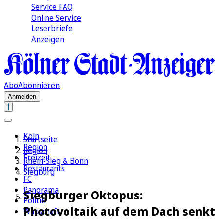
Service FAQ
Online Service
Leserbriefe
Anzeigen
Abo
Abonnieren
Anmelden
Köln
Startseite
Region
Region
Freizeit
Rhein-Sieg & Bonn
Restaurants
Siegburg
FC
Panorama
Siegburger Oktopus:
Politik
Photovoltaik auf dem Dach senkt
Wirtschaft