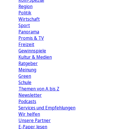
Köln-Spezial
Region
Politik
Wirtschaft
Sport
Panorama
Promis & TV
Freizeit
Gewinnspiele
Kultur & Medien
Ratgeber
Meinung
Green
Schule
Themen von A bis Z
Newsletter
Podcasts
Services und Empfehlungen
Wir helfen
Unsere Partner
E-Paper lesen