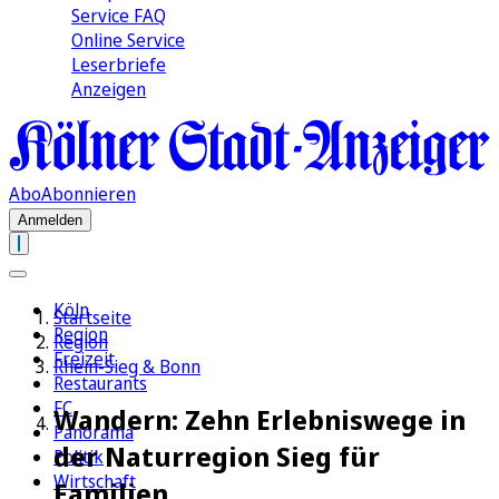
Service FAQ
Online Service
Leserbriefe
Anzeigen
Abo
Abonnieren
Anmelden
Köln
Startseite
Region
Region
Freizeit
Rhein-Sieg & Bonn
Restaurants
FC
Wandern: Zehn Erlebniswege in
Panorama
der Naturregion Sieg für
Politik
Wirtschaft
Familien