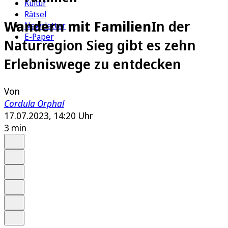
Kultur
Rätsel
Wandern mit Familien
In der
Newsletter
E-Paper
Naturregion Sieg gibt es zehn
Erlebniswege zu entdecken
Von
Cordula Orphal
17.07.2023, 14:20 Uhr
3 min
Auf Google bevorzugen
Anhören
Schrift
Merken
Drucken
Teilen