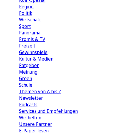
Köln-Spezial
Region
Politik
Wirtschaft
Sport
Panorama
Promis & TV
Freizeit
Gewinnspiele
Kultur & Medien
Ratgeber
Meinung
Green
Schule
Themen von A bis Z
Newsletter
Podcasts
Services und Empfehlungen
Wir helfen
Unsere Partner
E-Paper lesen