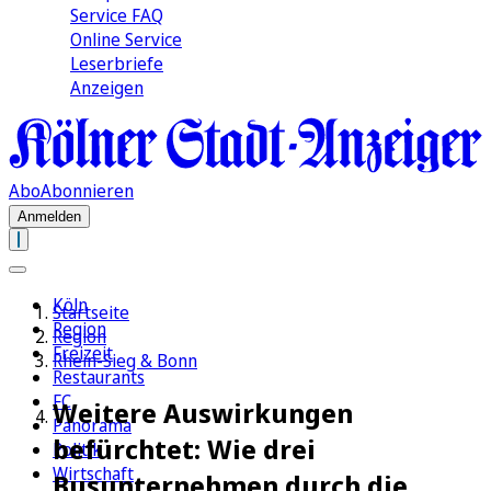
Service FAQ
Online Service
Leserbriefe
Anzeigen
Abo
Abonnieren
Anmelden
Köln
Startseite
Region
Region
Freizeit
Rhein-Sieg & Bonn
Restaurants
FC
Weitere Auswirkungen
Panorama
befürchtet: Wie drei
Politik
Wirtschaft
Busunternehmen durch die