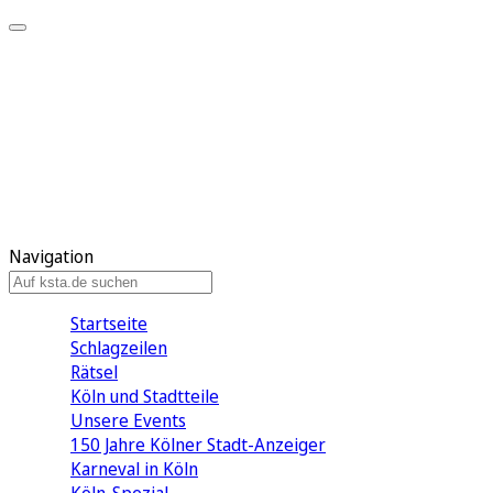
Mein KStA
Meine Artikel
Meine Region
Meine Newsletter
Mein KStA PLUS
Mein E-Paper
Navigation
Startseite
Schlagzeilen
Rätsel
Köln und Stadtteile
Unsere Events
150 Jahre Kölner Stadt-Anzeiger
Karneval in Köln