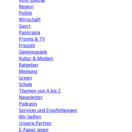
Köln-Spezial
Region
Politik
Wirtschaft
Sport
Panorama
Promis & TV
Freizeit
Gewinnspiele
Kultur & Medien
Ratgeber
Meinung
Green
Schule
Themen von A bis Z
Newsletter
Podcasts
Services und Empfehlungen
Wir helfen
Unsere Partner
E-Paper lesen