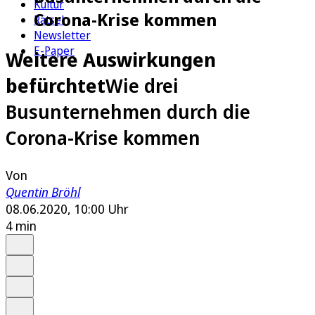
Kultur
Corona-Krise kommen
Rätsel
Newsletter
E-Paper
Weitere Auswirkungen
befürchtet
Wie drei
Busunternehmen durch die
Corona-Krise kommen
Von
Quentin Bröhl
08.06.2020, 10:00 Uhr
4 min
Auf Google bevorzugen
Anhören
Schrift
Merken