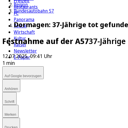
Freizeit
Region
Restaurants
Bundesautobahn 57
FC
Panorama
Dormagen: 37-Jährige tot gefund
Politik
Wirtschaft
Kultur
Festnahme auf der A57
37-Jährige
Rätsel
Newsletter
12.07.2025, 09:41 Uhr
E-Paper
1 min
Auf Google bevorzugen
Anhören
Schrift
Merken
Drucken