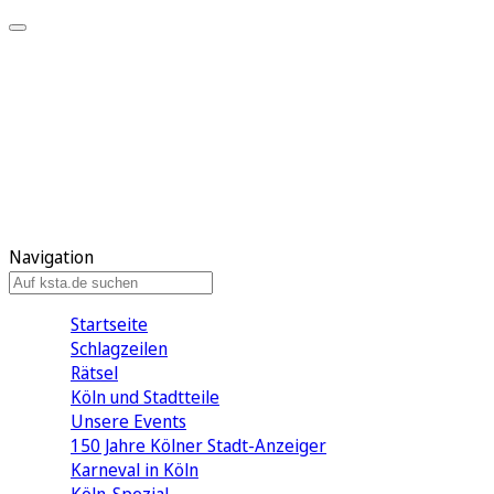
Mein KStA
Meine Artikel
Meine Region
Meine Newsletter
Mein KStA PLUS
Mein E-Paper
Navigation
Startseite
Schlagzeilen
Rätsel
Köln und Stadtteile
Unsere Events
150 Jahre Kölner Stadt-Anzeiger
Karneval in Köln