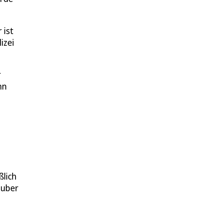
 ist
izei
r
nn
ßlich
auber