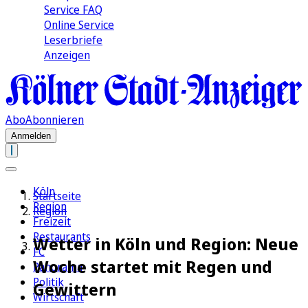
Service FAQ
Online Service
Leserbriefe
Anzeigen
Abo
Abonnieren
Anmelden
Köln
Startseite
Region
Region
Freizeit
Restaurants
Wetter in Köln und Region: Neue
FC
Woche startet mit Regen und
Panorama
Politik
Gewittern
Wirtschaft