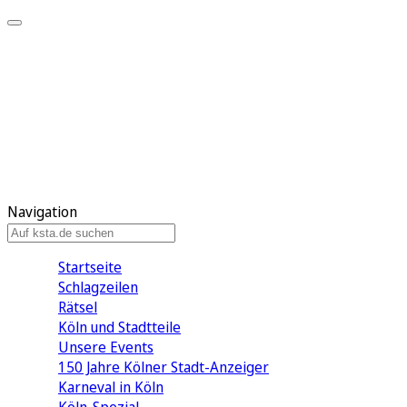
Mein KStA
Meine Artikel
Meine Region
Meine Newsletter
Mein KStA PLUS
Mein E-Paper
Navigation
Startseite
Schlagzeilen
Rätsel
Köln und Stadtteile
Unsere Events
150 Jahre Kölner Stadt-Anzeiger
Karneval in Köln