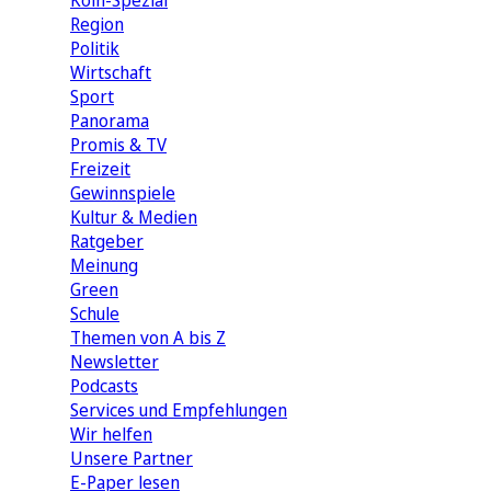
Köln-Spezial
Region
Politik
Wirtschaft
Sport
Panorama
Promis & TV
Freizeit
Gewinnspiele
Kultur & Medien
Ratgeber
Meinung
Green
Schule
Themen von A bis Z
Newsletter
Podcasts
Services und Empfehlungen
Wir helfen
Unsere Partner
E-Paper lesen