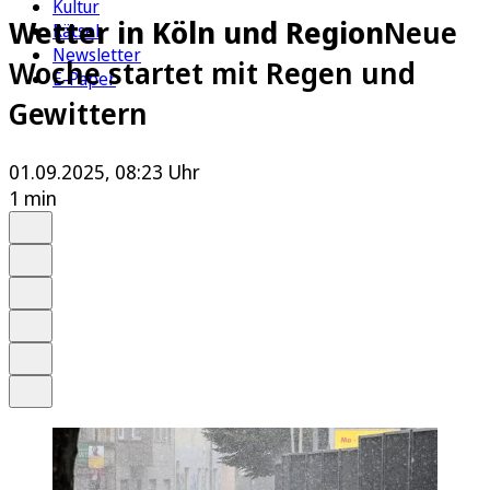
Kultur
Wetter in Köln und Region
Neue
Rätsel
Newsletter
Woche startet mit Regen und
E-Paper
Gewittern
01.09.2025, 08:23 Uhr
1 min
Auf Google bevorzugen
Anhören
Schrift
Merken
Drucken
Teilen