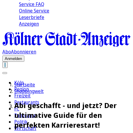
Service FAQ
Online Service
Leserbriefe
Anzeigen
Abo
Abonnieren
Anmelden
Köln
Startseite
Region
Shoppingwelt
Freizeit
Restaurants
Abi geschafft - und jetzt? Der
FC
ultimative Guide für den
Panorama
Politik
perfekten Karrierestart!
Wirtschaft