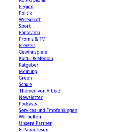
Köln-Spezial
Region
Politik
Wirtschaft
Sport
Panorama
Promis & TV
Freizeit
Gewinnspiele
Kultur & Medien
Ratgeber
Meinung
Green
Schule
Themen von A bis Z
Newsletter
Podcasts
Services und Empfehlungen
Wir helfen
Unsere Partner
E-Paper lesen