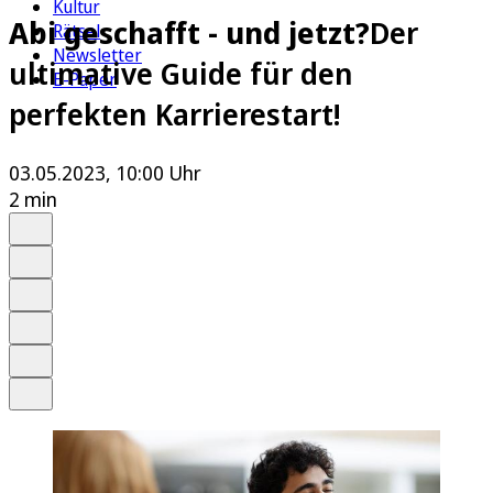
Kultur
Abi geschafft - und jetzt?
Der
Rätsel
Newsletter
ultimative Guide für den
E-Paper
perfekten Karrierestart!
03.05.2023, 10:00 Uhr
2 min
Auf Google bevorzugen
Anhören
Schrift
Merken
Drucken
Teilen