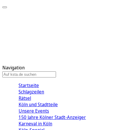
Mein KStA
Meine Artikel
Meine Region
Meine Newsletter
Mein KStA PLUS
Mein E-Paper
Navigation
Startseite
Schlagzeilen
Rätsel
Köln und Stadtteile
Unsere Events
150 Jahre Kölner Stadt-Anzeiger
Karneval in Köln