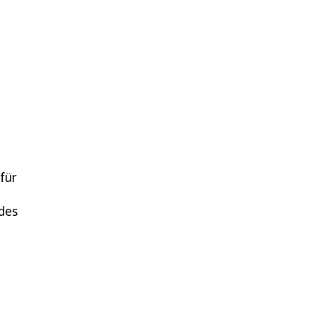
für
 des