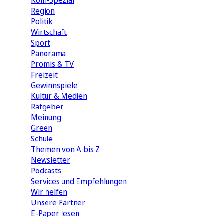
Köln-Spezial
Region
Politik
Wirtschaft
Sport
Panorama
Promis & TV
Freizeit
Gewinnspiele
Kultur & Medien
Ratgeber
Meinung
Green
Schule
Themen von A bis Z
Newsletter
Podcasts
Services und Empfehlungen
Wir helfen
Unsere Partner
E-Paper lesen