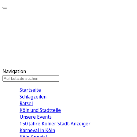
Mein KStA
Meine Artikel
Meine Region
Meine Newsletter
Mein KStA PLUS
Mein E-Paper
Navigation
Startseite
Schlagzeilen
Rätsel
Köln und Stadtteile
Unsere Events
150 Jahre Kölner Stadt-Anzeiger
Karneval in Köln