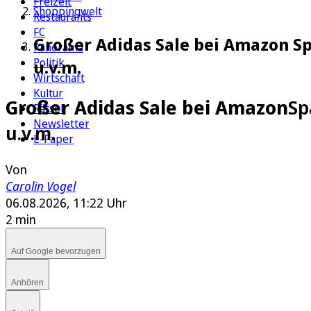
Freizeit
Shoppingwelt
Restaurants
FC
Großer Adidas Sale bei Amazon Spa
Panorama
Politik
u.v.m.
Wirtschaft
Kultur
Großer Adidas Sale bei Amazon
Sp
Rätsel
Newsletter
u.v.m.
E-Paper
Von
Carolin Vogel
06.08.2026, 11:22 Uhr
2 min
Auf Google bevorzugen
Anhören