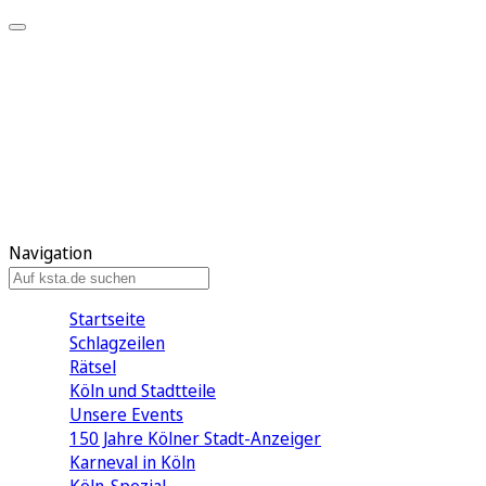
Mein KStA
Meine Artikel
Meine Region
Meine Newsletter
Mein KStA PLUS
Mein E-Paper
Navigation
Startseite
Schlagzeilen
Rätsel
Köln und Stadtteile
Unsere Events
150 Jahre Kölner Stadt-Anzeiger
Karneval in Köln