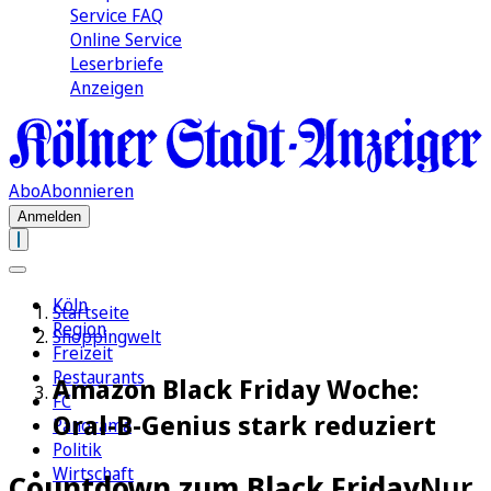
Service FAQ
Online Service
Leserbriefe
Anzeigen
Abo
Abonnieren
Anmelden
Köln
Startseite
Region
Shoppingwelt
Freizeit
Restaurants
Amazon Black Friday Woche:
FC
Oral-B-Genius stark reduziert
Panorama
Politik
Wirtschaft
Countdown zum Black Friday
Nur