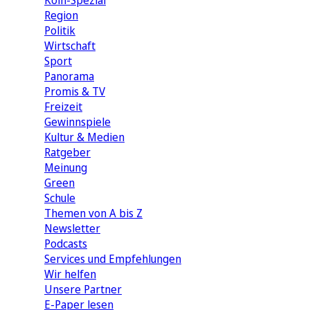
Köln-Spezial
Region
Politik
Wirtschaft
Sport
Panorama
Promis & TV
Freizeit
Gewinnspiele
Kultur & Medien
Ratgeber
Meinung
Green
Schule
Themen von A bis Z
Newsletter
Podcasts
Services und Empfehlungen
Wir helfen
Unsere Partner
E-Paper lesen