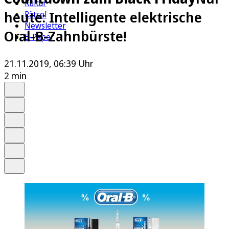
Kultur
heute: Intelligente elektrische
Rätsel
Newsletter
Oral-B-Zahnbürste!
E-Paper
21.11.2019, 06:39 Uhr
2 min
Auf Google bevorzugen
Anhören
Schrift
Merken
Drucken
Teilen