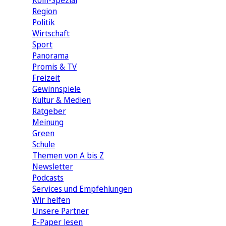
Köln-Spezial
Region
Politik
Wirtschaft
Sport
Panorama
Promis & TV
Freizeit
Gewinnspiele
Kultur & Medien
Ratgeber
Meinung
Green
Schule
Themen von A bis Z
Newsletter
Podcasts
Services und Empfehlungen
Wir helfen
Unsere Partner
E-Paper lesen