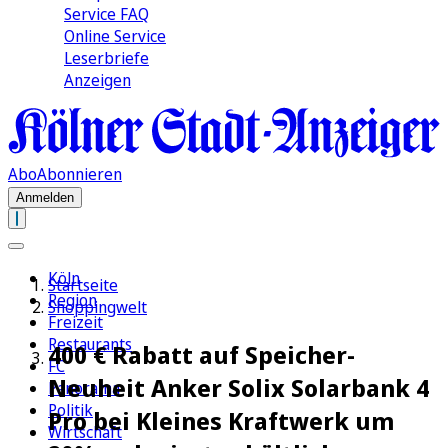
Service FAQ
Online Service
Leserbriefe
Anzeigen
Abo
Abonnieren
Anmelden
Köln
Startseite
Region
Shoppingwelt
Freizeit
Restaurants
400 € Rabatt auf Speicher-
FC
Neuheit Anker Solix Solarbank 4
Panorama
Politik
Pro bei Kleines Kraftwerk um
Wirtschaft