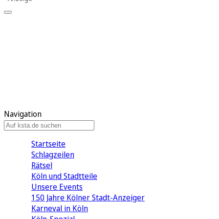
Mein KStA
Meine Artikel
Meine Region
Meine Newsletter
Mein KStA PLUS
Mein E-Paper
Navigation
Startseite
Schlagzeilen
Rätsel
Köln und Stadtteile
Unsere Events
150 Jahre Kölner Stadt-Anzeiger
Karneval in Köln