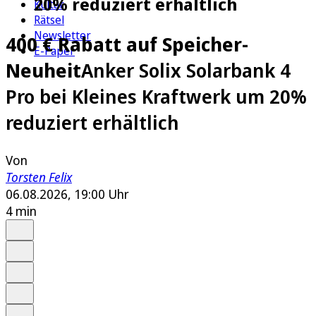
20% reduziert erhältlich
Kultur
Rätsel
Newsletter
400 € Rabatt auf Speicher-
E-Paper
Neuheit
Anker Solix Solarbank 4
Pro bei Kleines Kraftwerk um 20%
reduziert erhältlich
Von
Torsten Felix
06.08.2026, 19:00 Uhr
4 min
Auf Google bevorzugen
Anhören
Schrift
Merken
Drucken