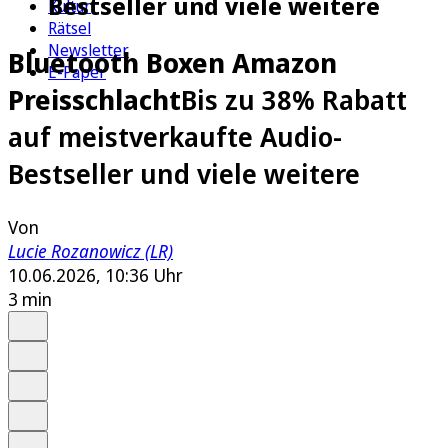
Bestseller und viele weitere
Kultur
Rätsel
Newsletter
Bluetooth Boxen Amazon
E-Paper
Preisschlacht
Bis zu 38% Rabatt
auf meistverkaufte Audio-
Bestseller und viele weitere
Von
Lucie Rozanowicz (LR)
10.06.2026, 10:36 Uhr
3 min
Auf Google bevorzugen
Anhören
Schrift
Merken
Drucken