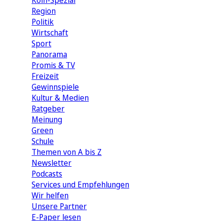
Köln-Spezial
Region
Politik
Wirtschaft
Sport
Panorama
Promis & TV
Freizeit
Gewinnspiele
Kultur & Medien
Ratgeber
Meinung
Green
Schule
Themen von A bis Z
Newsletter
Podcasts
Services und Empfehlungen
Wir helfen
Unsere Partner
E-Paper lesen