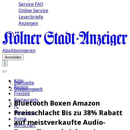
Service FAQ
Online Service
Leserbriefe
Anzeigen
Abo
Abonnieren
Anmelden
Köln
Startseite
Region
Shoppingwelt
Freizeit
Restaurants
Bluetooth Boxen Amazon
FC
Preisschlacht Bis zu 38% Rabatt
Panorama
Politik
auf meistverkaufte Audio-
Wirtschaft