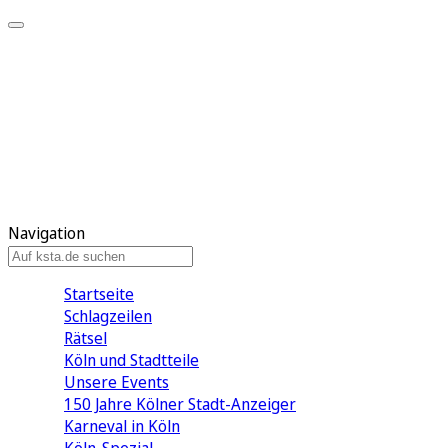
Mein KStA
Meine Artikel
Meine Region
Meine Newsletter
Mein KStA PLUS
Mein E-Paper
Navigation
Startseite
Schlagzeilen
Rätsel
Köln und Stadtteile
Unsere Events
150 Jahre Kölner Stadt-Anzeiger
Karneval in Köln