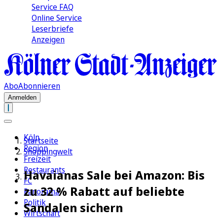
Service FAQ
Online Service
Leserbriefe
Anzeigen
Abo
Abonnieren
Anmelden
Köln
Startseite
Region
Shoppingwelt
Freizeit
Restaurants
Havaianas Sale bei Amazon: Bis
FC
zu 32 % Rabatt auf beliebte
Panorama
Politik
Sandalen sichern
Wirtschaft