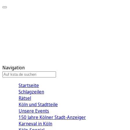
Mein KStA
Meine Artikel
Meine Region
Meine Newsletter
Mein KStA PLUS
Mein E-Paper
Navigation
Startseite
Schlagzeilen
Rätsel
Köln und Stadtteile
Unsere Events
150 Jahre Kölner Stadt-Anzeiger
Karneval in Köln