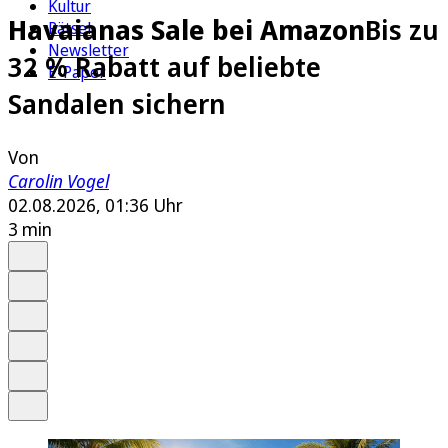
Kultur
Havaianas Sale bei Amazon
Bis zu
Rätsel
Newsletter
32 % Rabatt auf beliebte
E-Paper
Sandalen sichern
Von
Carolin Vogel
02.08.2026, 01:36 Uhr
3 min
Auf Google bevorzugen
Anhören
Schrift
Merken
Drucken
Teilen