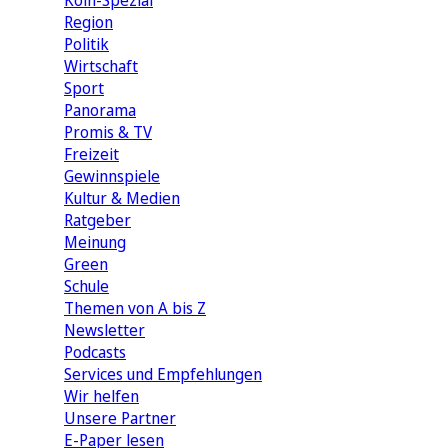
Köln-Spezial
Region
Politik
Wirtschaft
Sport
Panorama
Promis & TV
Freizeit
Gewinnspiele
Kultur & Medien
Ratgeber
Meinung
Green
Schule
Themen von A bis Z
Newsletter
Podcasts
Services und Empfehlungen
Wir helfen
Unsere Partner
E-Paper lesen